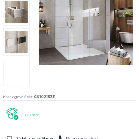
Katalogové číslo:
CK10215ZP
skladem
Přidat mezi oblíbené
Dotaz na produkt