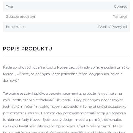
Tvar
Čtverec
Způsob otevírání
Pantové
Konstrukce
Dveře / Pevný díl
POPIS PRODUKTU
Řada sprchových dveří a koutů Novea bez výhrady splňuje poslání značky
Mereo. „Přinést jedinečným lidem jedinečná řešení do jejich koupelen a
domovů“
Tato série se stává špičkou ve svém segmentu, protože je vyvinuta na
míru podle přání a požadavků uživatelů. Díky přidaným nadčasovým
technickým řešením, splňují svým uživatelům ty nejpřísnější požadavky
pro komfort i údržbu. Harmonicky promyšlené detailů spojují eleganci a
funkčnost řady Novea. Sjednocený design madel a pantů je dokonalou
ukázkou kvalitního dílenského zpracování. Chytré řešení pantů, které
jsou z vnitřní strany zapuštěné do skla umožňuje setřít sklo stěrkou bez