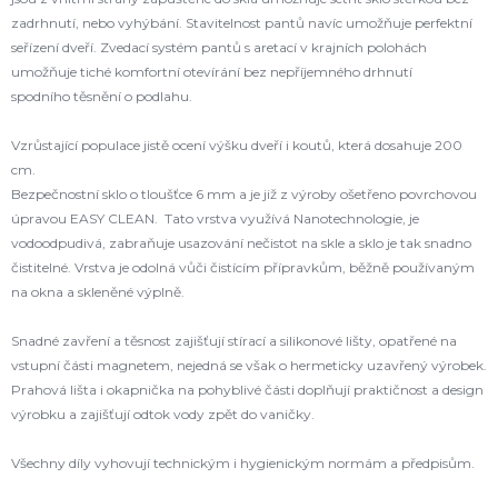
zadrhnutí, nebo vyhýbání. Stavitelnost pantů navíc umožňuje perfektní
seřízení dveří. Zvedací systém pantů s aretací v krajních polohách
umožňuje tiché komfortní otevírání bez nepříjemného drhnutí
spodního těsnění o podlahu.
Vzrůstající populace jistě ocení výšku dveří i koutů, která dosahuje 200
cm.
Bezpečnostní sklo o tloušťce 6 mm a je již z výroby ošetřeno povrchovou
úpravou EASY CLEAN. Tato vrstva využívá Nanotechnologie, je
vodoodpudivá, zabraňuje usazování nečistot na skle a sklo je tak snadno
čistitelné. Vrstva je odolná vůči čistícím přípravkům, běžně používaným
na okna a skleněné výplně.
Snadné zavření a těsnost zajišťují stírací a silikonové lišty, opatřené na
vstupní části magnetem, nejedná se však o hermeticky uzavřený výrobek.
Prahová lišta i okapnička na pohyblivé části doplňují praktičnost a design
výrobku a zajišťují odtok vody zpět do vaničky.
Všechny díly vyhovují technickým i hygienickým normám a předpisům.