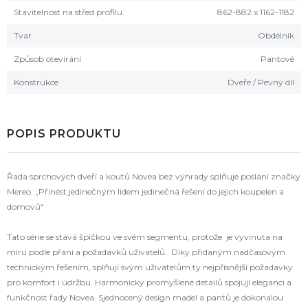
Stavitelnost na střed profilu
862-882 x 1162-1182
Tvar
Obdélník
Způsob otevírání
Pantové
Konstrukce
Dveře / Pevný díl
POPIS PRODUKTU
Řada sprchových dveří a koutů Novea bez výhrady splňuje poslání značky
Mereo. „Přinést jedinečným lidem jedinečná řešení do jejich koupelen a
domovů“
Tato série se stává špičkou ve svém segmentu, protože je vyvinuta na
míru podle přání a požadavků uživatelů. Díky přidaným nadčasovým
technickým řešením, splňují svým uživatelům ty nejpřísnější požadavky
pro komfort i údržbu. Harmonicky promyšlené detailů spojují eleganci a
funkčnost řady Novea. Sjednocený design madel a pantů je dokonalou