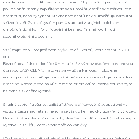
ukázkou kvalitního dílenského zpracování. Chytré řešení pantů, které
jsou z vnitřní strany zapuštěné do skla umožňuje setřít sklo stěrkou bez
zadrhnutí, nebo vyhýbání. Stavitelnost pantů navíc umožňuje perfektní
seřízení dveří. Zvedací systém pantů s aretací v krajních polohách
umožňuje tiché komfortní otevírání bez nepříjemného drhnutí
spodního těsnění o podlahu.
Vzrůstající populace jistě ocení výšku dveří i koutů, která dosahuje 200
cm.
Bezpečnostní sklo o tloušťce 6 mm a je již z výroby ošetřeno povrchovou
úpravou EASY CLEAN. Tato vrstva využívá Nanotechnologie, je
vodoodpudivá, zabraňuje usazování nečistot na skle a sklo je tak snadno
čistitelné. Vrstva je odolná vůči čistícím přípravkům, běžně používaným
na okna a skleněné výplně.
Snadné zavření a těsnost zajišťují stírací a silikonové lišty, opatřené na
vstupní části magnetem, nejedná se však o hermeticky uzavřený výrobek.
Prahová lišta i okapnička na pohyblivé části doplňují praktičnost a design
výrobku a zajišťují odtok vody zpět do vaničky.
Všechny díly vyhovují technickým i hygienickým normám a předpisům.