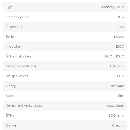
Typ
Sprchový kout
Délka (Výška)
2000
Provedení
levé
Série
novea
Hloubka
1200
Šířka x hloubka
900 x 1200
Sklo (pevné/dveře)
8/6 mm
Vstupní otvor
600
Panty
hranaté
Sklo
čiré
Ochranná vrstva skla
easy clean
Šířka
900 mm
Barva
Chrom