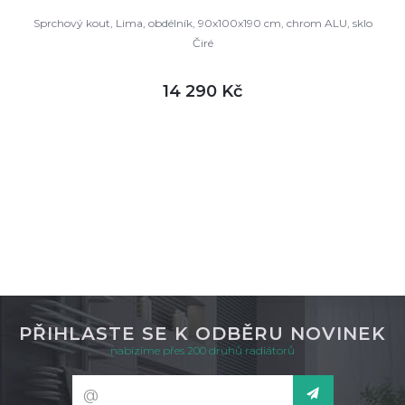
Sprchový kout, Lima, obdélník, 90x100x190 cm, chrom ALU, sklo
Čiré
14 290 Kč
DETAIL
není skladem
PŘIHLASTE SE K ODBĚRU NOVINEK
nabízíme přes 200 druhů radiátorů