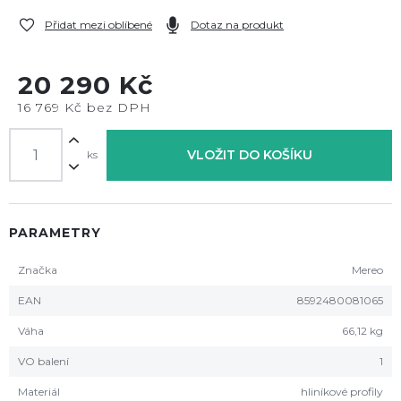
Přidat mezi oblíbené
Dotaz na produkt
20 290 Kč
16 769 Kč bez DPH
VLOŽIT DO KOŠÍKU
ks
PARAMETRY
Značka
Mereo
EAN
8592480081065
Váha
66,12 kg
VO balení
1
Materiál
hliníkové profily