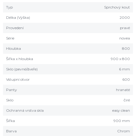
Typ
Sprchový kout
Délka (Výška)
2000
Provedení
pravé
Série
novea
Hloubka
800
Šířka x hloubka
900 x 800
Sklo (pevné/dveře)
6 mm
Vstupní otvor
600
Panty
hranaté
Sklo
čiré
Ochranná vrstva skla
easy clean
Šířka
900 mm
Barva
Chrom