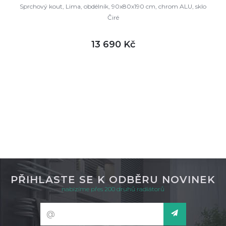
Sprchový kout, Lima, obdélník, 90x80x190 cm, chrom ALU, sklo
Čiré
13 690 Kč
DETAIL
není skladem
PŘIHLASTE SE K ODBĚRU NOVINEK
nabízíme přes 200 druhů radiátorů