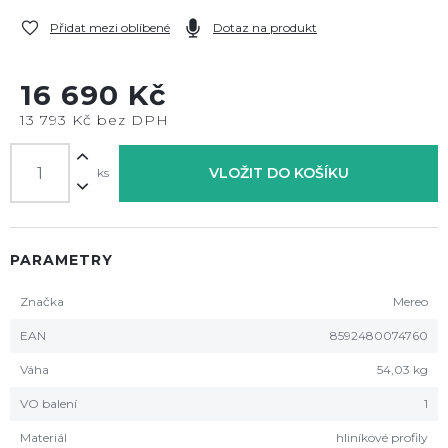
Přidat mezi oblíbené
Dotaz na produkt
16 690 Kč
13 793 Kč bez DPH
VLOŽIT DO KOŠÍKU
ks
PARAMETRY
Značka
Mereo
EAN
8592480074760
Váha
54,03 kg
VO balení
1
Materiál
hliníkové profily