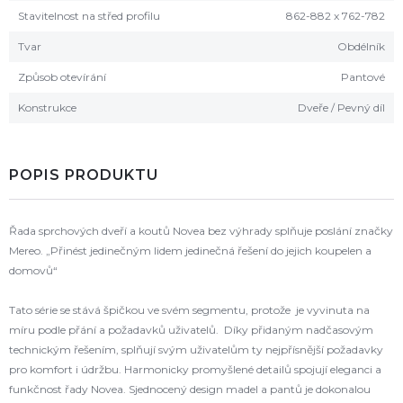
Stavitelnost na střed profilu
862-882 x 762-782
Tvar
Obdélník
Způsob otevírání
Pantové
Konstrukce
Dveře / Pevný díl
POPIS PRODUKTU
Řada sprchových dveří a koutů Novea bez výhrady splňuje poslání značky
Mereo. „Přinést jedinečným lidem jedinečná řešení do jejich koupelen a
domovů“
Tato série se stává špičkou ve svém segmentu, protože je vyvinuta na
míru podle přání a požadavků uživatelů. Díky přidaným nadčasovým
technickým řešením, splňují svým uživatelům ty nejpřísnější požadavky
pro komfort i údržbu. Harmonicky promyšlené detailů spojují eleganci a
funkčnost řady Novea. Sjednocený design madel a pantů je dokonalou