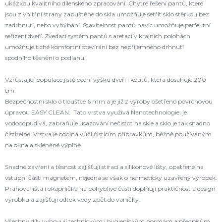
ukázkou kvalitního dílenského zpracování. Chytré řešení pantů, které
jsou z vnitřní strany zapuštěné do skla umožňuje setřít sklo stěrkou bez
zadrhnutí, nebo vyhýbání. Stavitelnost pantů navíc umožňuje perfektní
seřízení dveří. Zvedací systém pantů s aretací v krajních polohách
umožňuje tiché komfortní otevírání bez nepříjemného drhnutí
spodního těsnění o podlahu.
Vzrůstající populace jistě ocení výšku dveří i koutů, která dosahuje 200
cm.
Bezpečnostní sklo o tloušťce 6 mm a je již z výroby ošetřeno povrchovou
úpravou EASY CLEAN. Tato vrstva využívá Nanotechnologie, je
vodoodpudivá, zabraňuje usazování nečistot na skle a sklo je tak snadno
čistitelné. Vrstva je odolná vůči čistícím přípravkům, běžně používaným
na okna a skleněné výplně.
Snadné zavření a těsnost zajišťují stírací a silikonové lišty, opatřené na
vstupní části magnetem, nejedná se však o hermeticky uzavřený výrobek.
Prahová lišta i okapnička na pohyblivé části doplňují praktičnost a design
výrobku a zajišťují odtok vody zpět do vaničky.
Všechny díly vyhovují technickým i hygienickým normám a předpisům