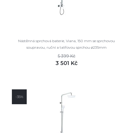
Nástěnná sprchová baterie, Viana, 150 mm se sprchovou
soupravou, ruční a talířovou sprchou ø235mm
5 399 Kč
3 501 Kč
DETAIL
skladem
-35%