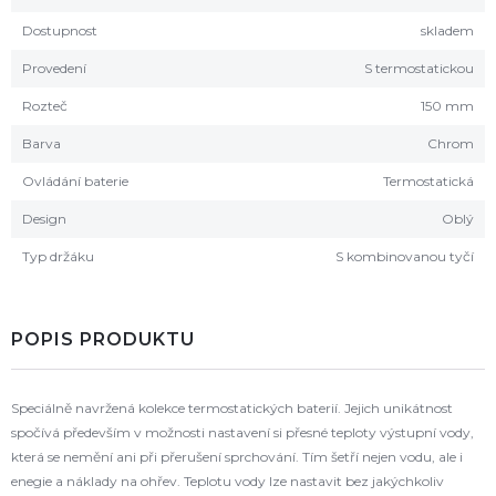
Dostupnost
skladem
Provedení
S termostatickou
Rozteč
150 mm
Barva
Chrom
Ovládání baterie
Termostatická
Design
Oblý
Typ držáku
S kombinovanou tyčí
POPIS PRODUKTU
Speciálně navržená kolekce termostatických baterií. Jejich unikátnost
spočívá především v možnosti nastavení si přesné teploty výstupní vody,
která se nemění ani při přerušení sprchování. Tím šetří nejen vodu, ale i
enegie a náklady na ohřev. Teplotu vody lze nastavit bez jakýchkoliv