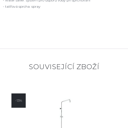
- water saver: systém pro úsporu vody při sprchování
- talířová sprcha: spray
SOUVISEJÍCÍ ZBOŽÍ
-13%