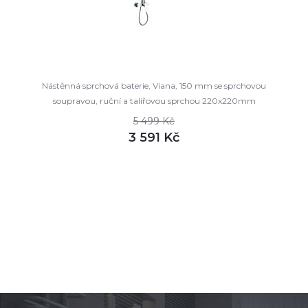
Nástěnná sprchová baterie, Viana, 150 mm se sprchovou
soupravou, ruční a talířovou sprchou 220x220mm
5 499 Kč
3 591 Kč
DETAIL
skladem