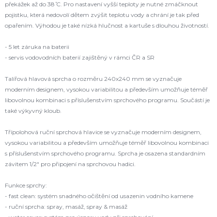
překážek až do 38 ̊C. Pro nastavení vyšší teploty je nutné zmáčknout
pojistku, která nedovolí dětem zvýšit teplotu vody a chrání je tak před
opařením. Výhodou je také nízká hlučnost a kartuše s dlouhou životností.
- 5 let záruka na baterii
- servis vodovodních baterií zajištěný v rámci ČR a SR
Talířová hlavová sprcha o rozměru 240x240 mm se vyznačuje
moderním designem, vysokou variabilitou a především umožňuje téměř
libovolnou kombinaci s příslušenstvím sprchového programu. Součástí je
také výkyvný kloub.
Třípolohová ruční sprchová hlavice se vyznačuje moderním designem,
vysokou variabilitou a především umožňuje téměř libovolnou kombinaci
s příslušenstvím sprchového programu. Sprcha je osazena standardním
závitem 1/2" pro připojení na sprchovou hadici.
Funkce sprchy:
- fast clean: systém snadného očištění od usazenin vodního kamene
- ruční sprcha: spray, masáž, spray & masáž