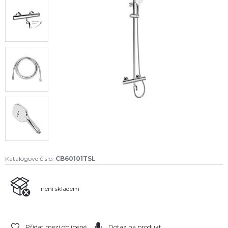
Katalogové číslo:
CB60101TSL
není skladem
Přidat mezi oblíbené
Dotaz na produkt