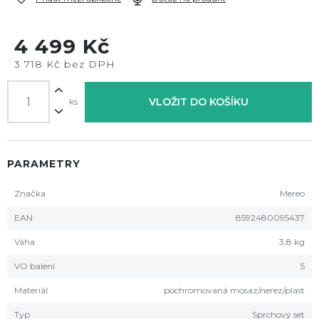
4 499 Kč
3 718 Kč bez DPH
VLOŽIT DO KOŠÍKU
ks
PARAMETRY
Značka
Mereo
EAN
8592480095437
Váha
3,8 kg
VO balení
5
Materiál
pochromovaná mosaz/nerez/plast
Typ
Sprchový set