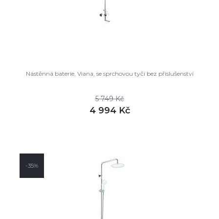
Nástěnná baterie, Viana, se sprchovou tyčí bez příslušenství
5 749 Kč
4 994 Kč
DETAIL
skladem
-35%