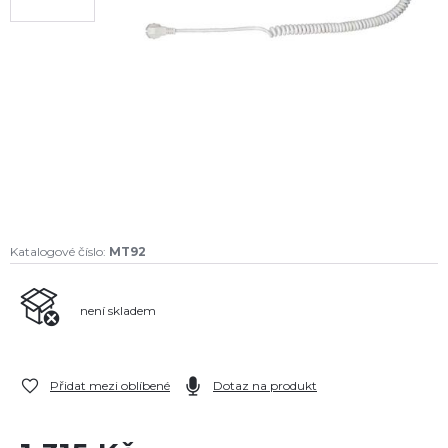
Katalogové číslo:
MT92
není skladem
Přidat mezi oblíbené
Dotaz na produkt