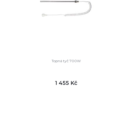
Topná tyč 700W
1 455 Kč
DETAIL
skladem