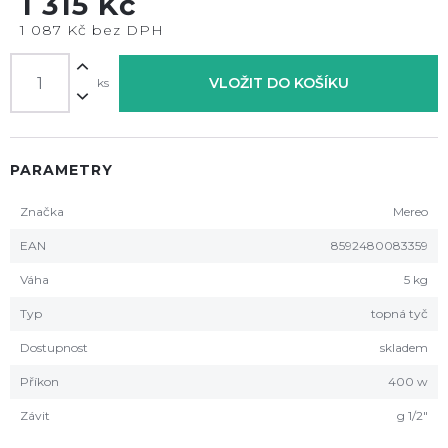
1 315 Kč
1 087 Kč bez DPH
VLOŽIT DO KOŠÍKU
ks
PARAMETRY
Značka
Mereo
EAN
8592480083359
Váha
5 kg
Typ
topná tyč
Dostupnost
skladem
Příkon
400 w
Závit
g 1/2"