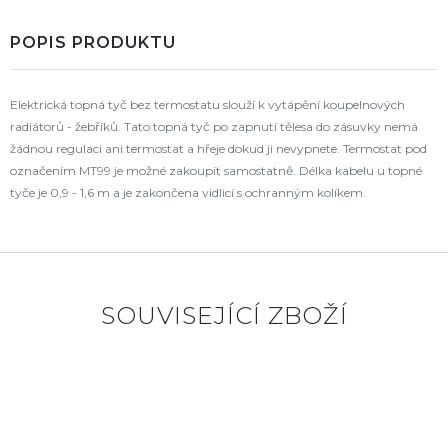
POPIS PRODUKTU
Elektrická topná tyč bez termostatu slouží k vytápění koupelnových
radiátorů - žebříků. Tato topná tyč po zapnutí tělesa do zásuvky nemá
žádnou regulaci ani termostat a hřeje dokud ji nevypnete. Termostat pod
označením MT99 je možné zakoupit samostatně. Délka kabelu u topné
tyče je 0,9 - 1,6 m a je zakončena vidlicí s ochranným kolíkem.
SOUVISEJÍCÍ ZBOŽÍ