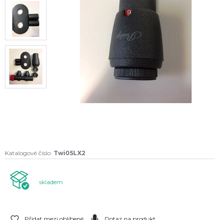
Katalogové číslo:
Twi05LX2
skladem
Přidat mezi oblíbené
Dotaz na produkt