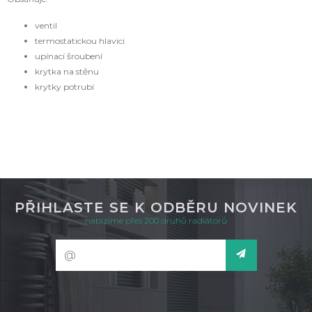
ventil
termostatickou hlavici
upínací šroubení
krytka na stěnu
krytky potrubí
PŘIHLASTE SE K ODBĚRU NOVINEK
nabízíme přes 200 druhů radiátorů