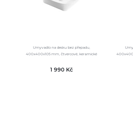
Umyvadlo na desku bez přepadu,
Umyv
400x400x105 mm, čtvercové, keramické
400x400x
1 990 Kč
DETAIL
skladem
sklade