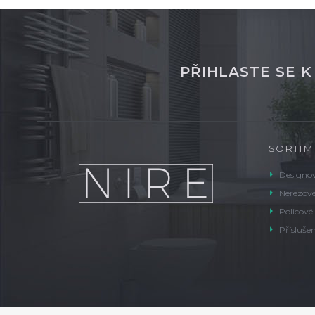
PŘIHLASTE SE 
SORTIM
Designov
Nerezové
Policové
Příslušen