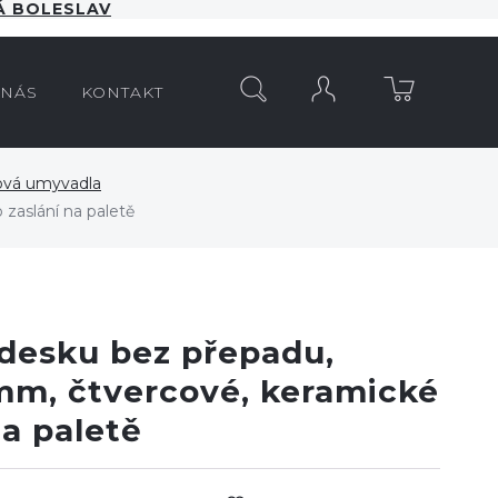
 BOLESLAV
HLEDAT
 NÁS
KONTAKT
ová umyvadla
zaslání na paletě
desku bez přepadu,
mm, čtvercové, keramické
na paletě