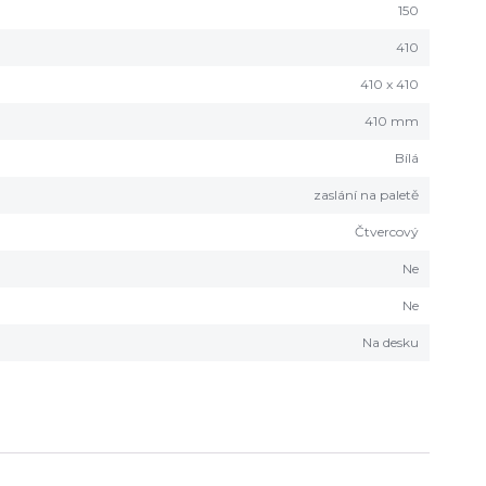
150
410
410 x 410
410 mm
Bílá
zaslání na paletě
Čtvercový
Ne
Ne
Na desku