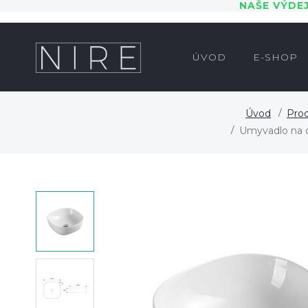
NAŠE VÝDE
ÚVOD
E-SHOP
Úvod
Pro
Umyvadlo na d