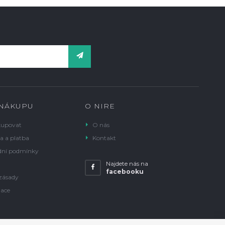
 NÁKUPU
O NIRE
kupovat
O nás
a a platba
Kontakt
ní podmínky
Najdete nás na
facebooku
zásady
ace