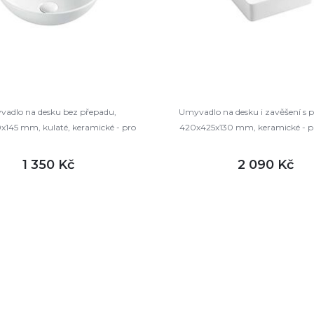
adlo na desku bez přepadu,
Umyvadlo na desku i zavěšení s 
145 mm, kulaté, keramické - pro
420x425x130 mm, keramické - pr
zaslání na paletě
na paletě
1 350 Kč
2 090 Kč
DETAIL
DETAI
m
skladem