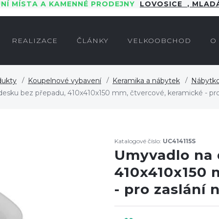
JNÍ MÍSTA A KAMENNÉ PRODEJNY
LOVOSICE
,
MLADÁ
REALIZACE
ČLÁNKY
VELKOOBCHOD
O
dukty
Koupelnové vybavení
Keramika a nábytek
Nábytk
esku bez přepadu, 410x410x150 mm, čtvercové, keramické - pro 
Katalogové číslo:
UC414115S
Umyvadlo na 
410x410x150 
- pro zaslání 