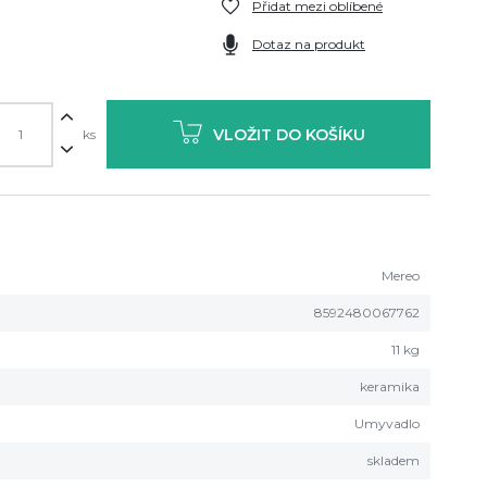
Přidat mezi oblíbené
Dotaz na produkt
VLOŽIT DO KOŠÍKU
ks
Mereo
8592480067762
11 kg
keramika
Umyvadlo
skladem