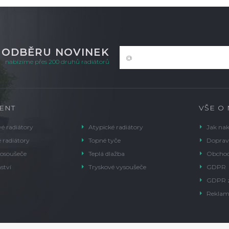
K ODBĚRU NOVINEK
nabízíme přes 200 druhů radiátorů
ENT
VŠE O
é radiátory
Atypické radiátory
Jak na
 radiátory
Topné tyče
Doprav
 osoušeče
Teplá dlažba
Obchod
ství
Tryskové vysoušeče
GDPR
GDPR 
Reklam