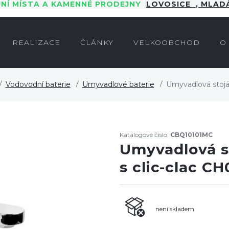
JNÍ MÍSTA A KAMENNÉ PRODEJNY
LOVOSICE
,
MLADÁ
REALIZACE
ČLÁNKY
VELKOOBCHOD
O
Vodovodní baterie
Umyvadlové baterie
Umyvadlová stoján
Katalogové číslo:
CBQ10101MC
Umyvadlová s
s clic-clac C
není skladem