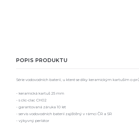
POPIS PRODUKTU
Série vodovodních baterií, u které se díky keramickým kartuším o pr
- keramická kartuš 25 mm
- s clic-clac CH02
- garantovaná záruka 10 let
- servis vodovodních baterií zajištěný v rámci ČR a SR
- výkyvný perlátor