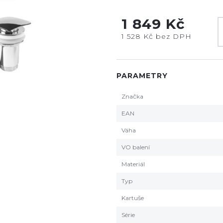
1 849 Kč
1 528 Kč bez DPH
PARAMETRY
Značka
EAN
Váha
VO balení
Materiál
Typ
Kartuše
Série