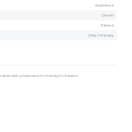
stojánková
Chrom
Páková
Oblý / Hranatý
o série také vyniká ostrými hranatými linkami.