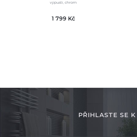
výpusti, chrom
1 799 Kč
DETAIL
skladem
sklade
PŘIHLASTE SE 