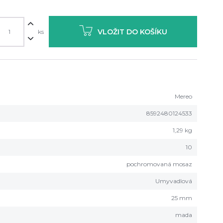
VLOŽIT DO KOŠÍKU
ks
Mereo
8592480124533
1,29 kg
10
pochromovaná mosaz
Umyvadlová
25 mm
mada