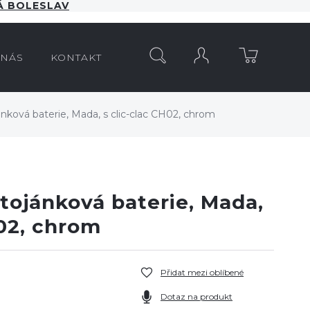
 BOLESLAV
HLEDAT
 NÁS
KONTAKT
ková baterie, Mada, s clic-clac CH02, chrom
tojánková baterie, Mada,
H02, chrom
Přidat mezi oblíbené
Dotaz na produkt