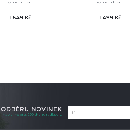
výpusti, chrom
výpusti, chrom
1 649 Kč
1 499 Kč
DETAIL
DETAI
m
skladem
K ODBĚRU NOVINEK
nabízíme přes 200 druhů radiátorů