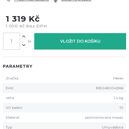
1 319 Kč
1 090 Kč bez DPH
VLOŽIT DO KOŠÍKU
ks
PARAMETRY
Značka
Mereo
EAN
8592480045166
Váha
1,4 kg
VO balení
10
Materiál
pochromovaná mosaz
Typ
Umyvadlová