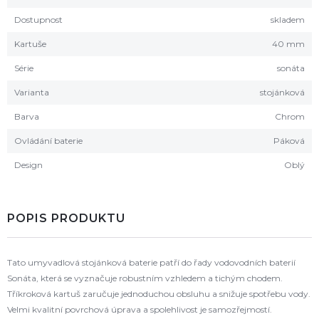
Dostupnost
skladem
Kartuše
40 mm
Série
sonáta
Varianta
stojánková
Barva
Chrom
Ovládání baterie
Páková
Design
Oblý
POPIS PRODUKTU
Tato umyvadlová stojánková baterie patří do řady vodovodních baterií
Sonáta, která se vyznačuje robustním vzhledem a tichým chodem.
Tříkroková kartuš zaručuje jednoduchou obsluhu a snižuje spotřebu vody.
Velmi kvalitní povrchová úprava a spolehlivost je samozřejmostí.