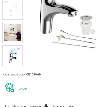
Katalogové číslo:
CB10104N
skladem
Přidat mezi oblíbené
Dotaz na produkt