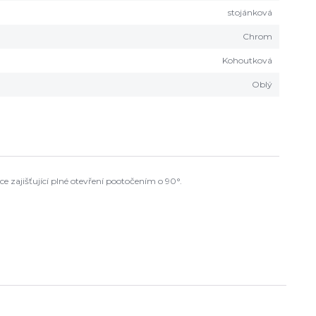
stojánková
Chrom
Kohoutková
Oblý
e zajišťující plné otevření pootočením o 90°.