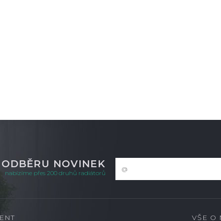
K ODBĚRU NOVINEK
nabízíme přes 200 druhů radiátorů
ENT
VŠE O