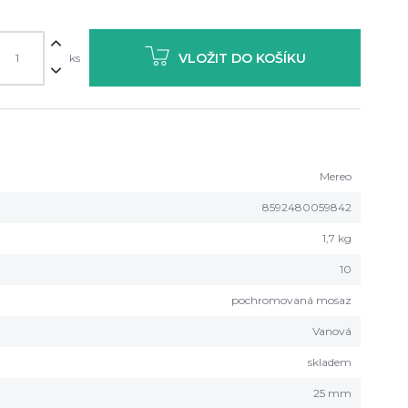
VLOŽIT DO KOŠÍKU
ks
Mereo
8592480059842
1,7 kg
10
pochromovaná mosaz
Vanová
skladem
25 mm