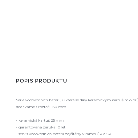
POPIS PRODUKTU
Série vodovodních baterií, u které se díky keramickým kartuším o pr
dodáváme s roztečí 150 mm.
- keramická kartuš 25 mm
- garantovaná záruka 10 let
- servis vodovodních baterií zajištěný v rámci ČR a SR