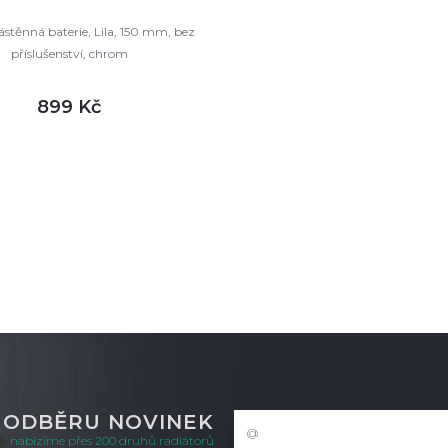
stěnná baterie, Lila, 150 mm, bez
příslušenství, chrom
899 Kč
DETAIL
m
K ODBĚRU NOVINEK
nabízíme přes 200 druhů radiátorů