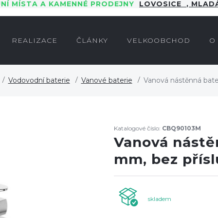
JNÍ MÍSTA A KAMENNÉ PRODEJNY
LOVOSICE
,
MLADÁ
REALIZACE
ČLÁNKY
VELKOOBCHOD
O
Vodovodní baterie
Vanové baterie
Vanová nástěnná bater
Katalogové číslo:
CBQ90103M
Vanová nástěn
mm, bez přísl
skladem