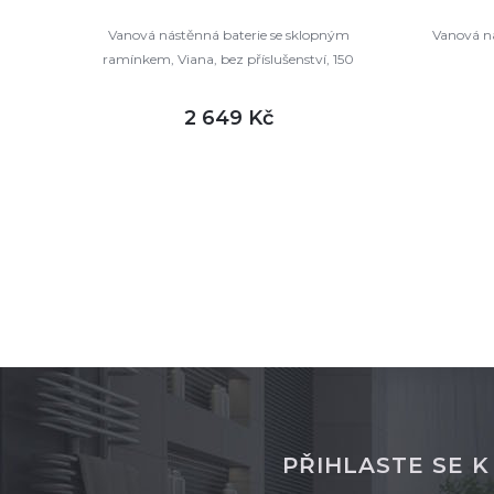
Vanová nástěnná baterie se sklopným
Vanová ná
ramínkem, Viana, bez příslušenství, 150
mm, chrom
2 649 Kč
DETAIL
skladem
sklade
PŘIHLASTE SE 