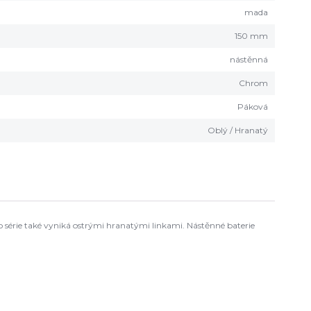
mada
150 mm
nástěnná
Chrom
Páková
Oblý / Hranatý
o série také vyniká ostrými hranatými linkami. Nástěnné baterie