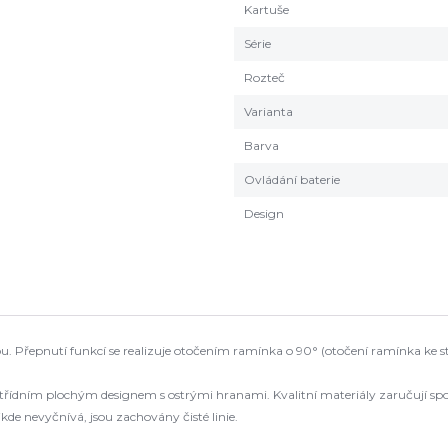
Kartuše
Série
Rozteč
Varianta
Barva
Ovládání baterie
Design
 Přepnutí funkcí se realizuje otočením ramínka o 90° (otočení ramínka ke s
řídním plochým designem s ostrými hranami. Kvalitní materiály zaručují spole
de nevyčnívá, jsou zachovány čisté linie.