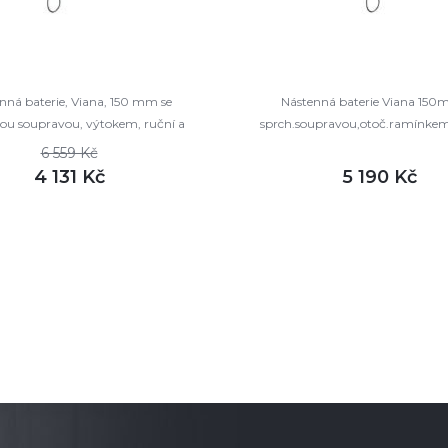
nná baterie, Viana, 150 mm se
Nástenná baterie Viana 150
ou soupravou, výtokem, ruční a
sprch.soupravou,otoč.ramínkem,
alířovou sprchou ø235mm
talíř.sprchou slim 200x2
6 559 Kč
4 131 Kč
5 190 Kč
DETAIL
DETAI
m
skladem