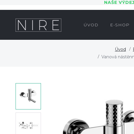
NAŠE VÝDE
ÚVOD
E-SHOP
Úvod
Vanová nástěnn