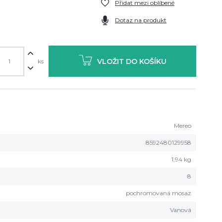
Přidat mezi oblíbené
Dotaz na produkt
VLOŽIT DO KOŠÍKU
ks
Mereo
8592480129958
1,94 kg
8
pochromovaná mosaz
Vanová