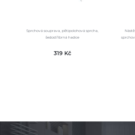
Sprchová souprava, pětipolohová sprcha,
Nástě
šedostříbrná hadice
sprchov
t
319 Kč
DETAIL
skladem
sklade