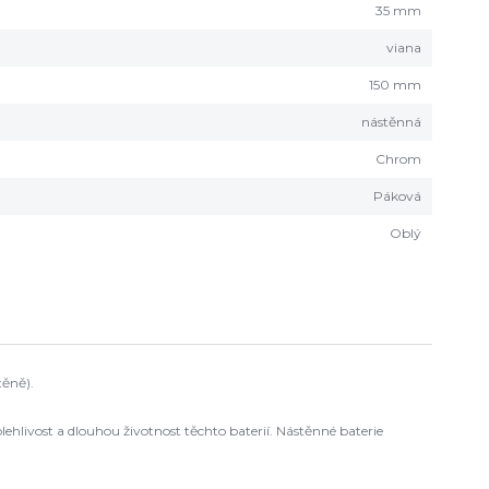
35 mm
viana
150 mm
nástěnná
Chrom
Páková
Oblý
těně).
hlivost a dlouhou životnost těchto baterií. Nástěnné baterie