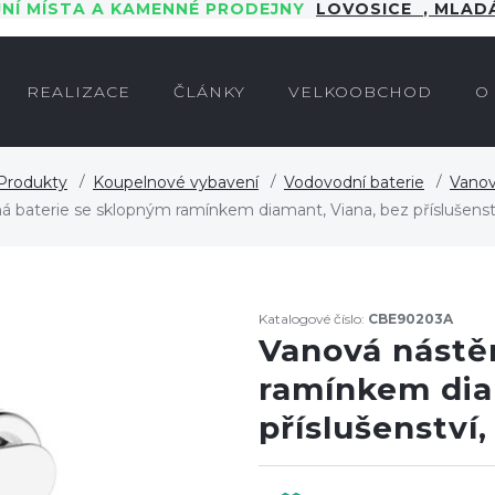
JNÍ MÍSTA A KAMENNÉ PRODEJNY
LOVOSICE
,
MLADÁ
REALIZACE
ČLÁNKY
VELKOOBCHOD
O
Produkty
Koupelnové vybavení
Vodovodní baterie
Vanov
á baterie se sklopným ramínkem diamant, Viana, bez příslušens
Katalogové číslo:
CBE90203A
Vanová nástě
ramínkem dia
příslušenství