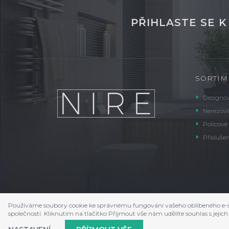
PŘIHLASTE SE 
SORTIM
Designov
Nerezové
Policové
Příslušen
Používáme soubory cookie ke správnému fungování vašeho oblíbeného e-s
společností. Kliknutím na tlačítko Přijmout vše nám udělíte souhlas s je