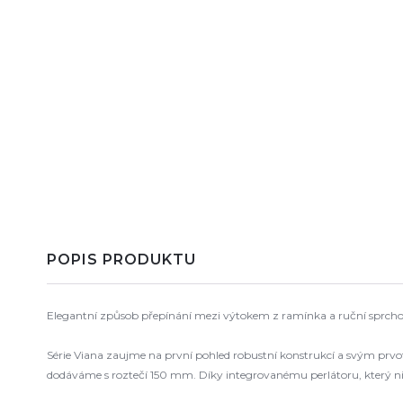
POPIS PRODUKTU
Elegantní způsob přepínání mezi výtokem z ramínka a ruční sprchou.
Série Viana zaujme na první pohled robustní konstrukcí a svým prvot
dodáváme s roztečí 150 mm. Díky integrovanému perlátoru, který nik