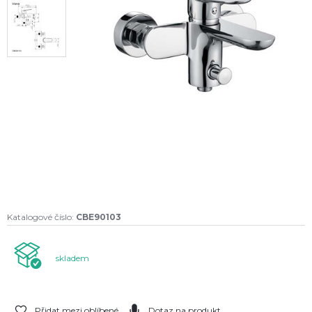
Katalogové číslo:
CBE90103
skladem
Přidat mezi oblíbené
Dotaz na produkt