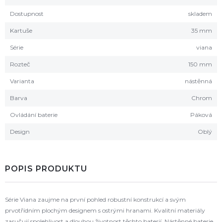
Dostupnost
skladem
Kartuše
35 mm
Série
viana
Rozteč
150 mm
Varianta
nástěnná
Barva
Chrom
Ovládání baterie
Páková
Design
Oblý
POPIS PRODUKTU
Série Viana zaujme na první pohled robustní konstrukcí a svým
prvotřídním plochým designem s ostrými hranami. Kvalitní materiály
zaručují spolehlivost a dlouhou životnost těchto baterií. Nástěnné baterie