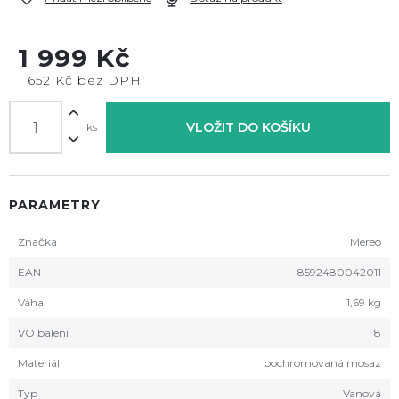
1 999 Kč
1 652 Kč bez DPH
VLOŽIT DO KOŠÍKU
ks
PARAMETRY
Značka
Mereo
EAN
8592480042011
Váha
1,69 kg
VO balení
8
Materiál
pochromovaná mosaz
Typ
Vanová