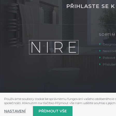
PŘIHLASTE SE 
SORTIM
Designov
Nerezové
Policové
Příslušen
Používáme soubory cookie ke správnému fungování vašeho oblíbeného e-s
společností. Kliknutím na tlačítko Přijmout vše nám udělíte souhlas s je
NASTAVENÍ
PŘÍJMOUT VŠE