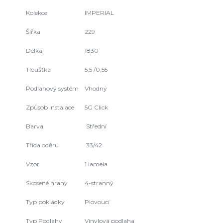
Kolekce
IMPERIAL
Šířka
229
Délka
1830
Tloušťka
5,5 /0,55
Podlahový systém
Vhodný
Způsob instalace
5G Click
Barva
Střední
Třída oděru
33/42
Vzor
1 lamela
Skosené hrany
4-stranný
Typ pokládky
Plovoucí
Typ Podlahy
Vinylová podlaha