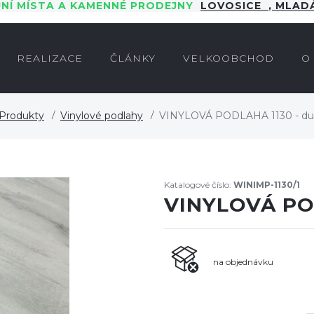
JNÍ MÍSTA A KAMENNÉ PRODEJNY
LOVOSICE
,
MLADÁ
REALIZACE
ČLÁNKY
VELKOOBCHOD
O
Produkty
Vinylové podlahy
VINYLOVÁ PODLAHA 1130 - du
Katalogové číslo:
WINIMP-1130/1
VINYLOVÁ POD
na objednávku