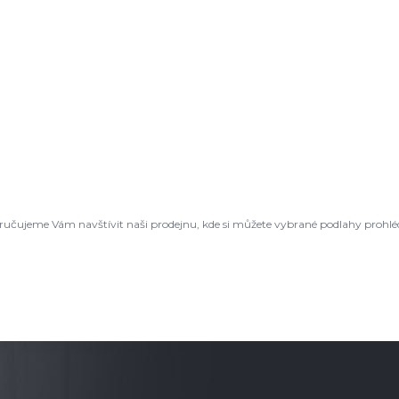
poručujeme Vám navštívit naši prodejnu, kde si můžete vybrané podlahy prohl