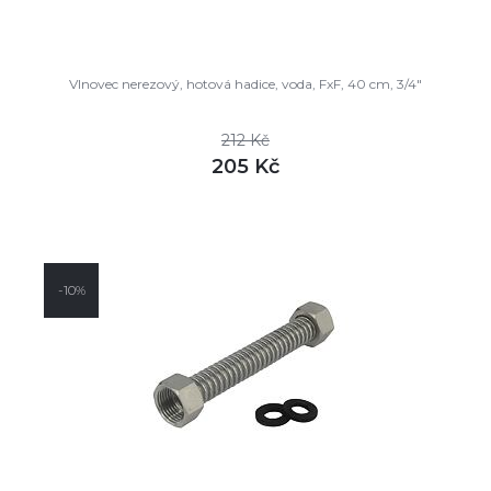
Vlnovec nerezový, hotová hadice, voda, FxF, 40 cm, 3/4"
212 Kč
205 Kč
DETAIL
skladem
-10%