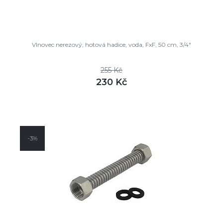
Vlnovec nerezový, hotová hadice, voda, FxF, 50 cm, 3/4"
255 Kč
230 Kč
DETAIL
skladem
-3%