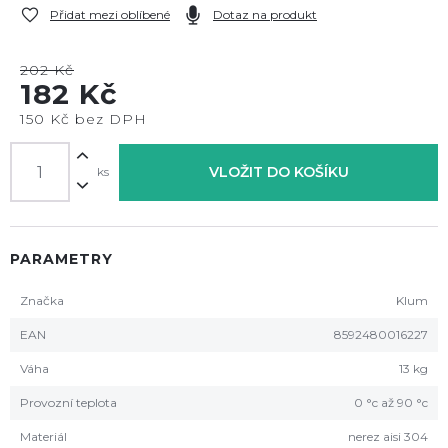
Přidat mezi oblíbené
Dotaz na produkt
202 Kč
182 Kč
150 Kč bez DPH
VLOŽIT DO KOŠÍKU
ks
PARAMETRY
Značka
Klum
EAN
8592480016227
Váha
13 kg
Provozní teplota
0 °c až 90 °c
Materiál
nerez aisi 304