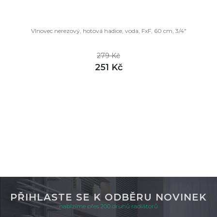
Vlnovec nerezový, hotová hadice, voda, FxF, 60 cm, 3/4"
279 Kč
251 Kč
DETAIL
skladem
PŘIHLASTE SE K ODBĚRU NOVINEK
nabízíme přes 200 druhů radiátorů