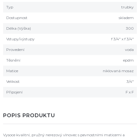
Typ
trubky
Dostupnost
skladem
Délka (Výška)
300
Vstupy/výstupy
f 3/4" x f 3/4"
Provedení
voda
Těsnění
epdm
Matice
niklovaná mosaz
Velikost
3/4"
Připojení
F x F
POPIS PRODUKTU
Vysoce kvalitní, pružný nerezový vlnovec s pevnostními maticemi a