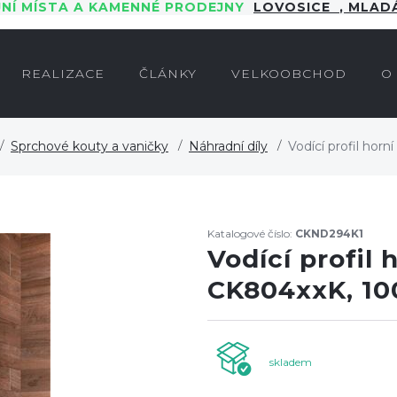
JNÍ MÍSTA A KAMENNÉ PRODEJNY
LOVOSICE
,
MLADÁ
REALIZACE
ČLÁNKY
VELKOOBCHOD
O
Sprchové kouty a vaničky
Náhradní díly
Vodící profil hor
Katalogové číslo:
CKND294K1
Vodící profil 
CK804xxK, 10
skladem