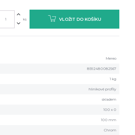
VLOŽIT DO KOŠÍKU
ks
Mereo
8592480082567
1 kg
hliníkové profily
skladem
100 x 0
100 mm
Chrom