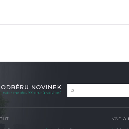
K ODBĚRU NOVINEK
nabízíme přes 200 druhů radiátorů
ENT
VŠE O