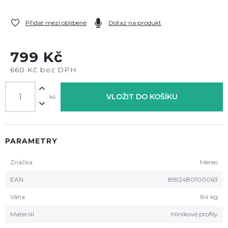
Přidat mezi oblíbené
Dotaz na produkt
799 Kč
660 Kč bez DPH
VLOŽIT DO KOŠÍKU
ks
PARAMETRY
Značka
Mereo
EAN
8592480100063
Váha
84 kg
Materiál
hliníkové profily