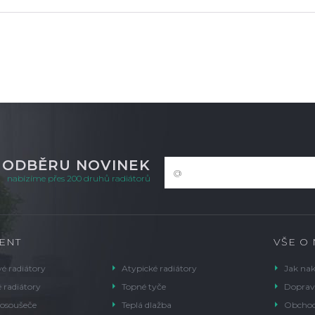
K ODBĚRU NOVINEK
nabízíme přes 200 druhů radiátorů
ENT
VŠE O
é radiátory
Atypické radiátory
Jak na
 radiátory
Topné tyče
Doprav
 osoušeče
Teplá dlažba
Obchod