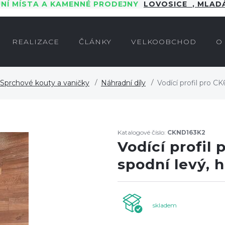
JNÍ MÍSTA A KAMENNÉ PRODEJNY
LOVOSICE
,
MLADÁ
REALIZACE
ČLÁNKY
VELKOOBCHOD
O
Sprchové kouty a vaničky
Náhradní díly
Vodící profil pro C
Katalogové číslo:
CKND163K2
Vodící profil
spodní levý, 
skladem