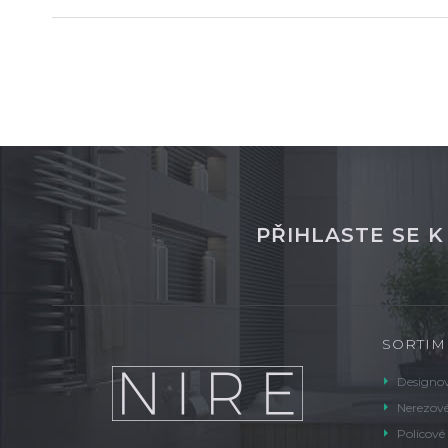
PŘIHLASTE SE 
SORTIM
Designov
Nerezové
Policové