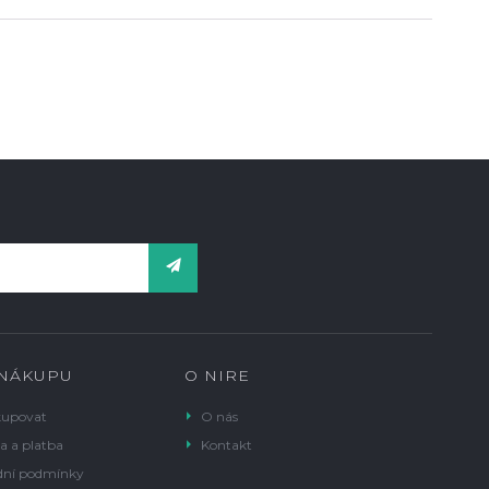
 NÁKUPU
O NIRE
kupovat
O nás
a a platba
Kontakt
ní podmínky