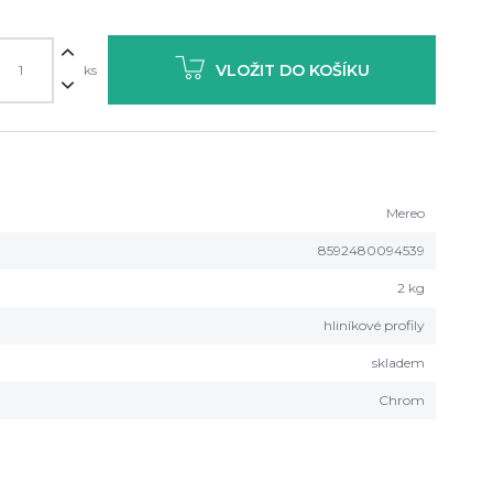
VLOŽIT DO KOŠÍKU
ks
Mereo
8592480094539
2 kg
hliníkové profily
skladem
Chrom