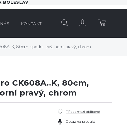
 BOLESLAV
HLEDAT
 NÁS
KONTAKT
K608A..K, 80cm, spodní levý, horní pravý, chrom
 pro CK608A..K, 80cm,
horní pravý, chrom
Přidat mezi oblíbené
Dotaz na produkt