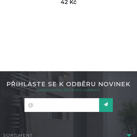
42 Kč
DETAIL
není skladem
PŘIHLASTE SE K ODBĚRU NOVINEK
nabízíme přes 200 druhů radiátorů
SORTIMENT