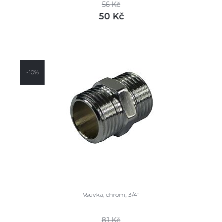
56 Kč
50 Kč
DETAIL
skladem
-10%
Vsuvka, chrom, 3/4“
81 Kč