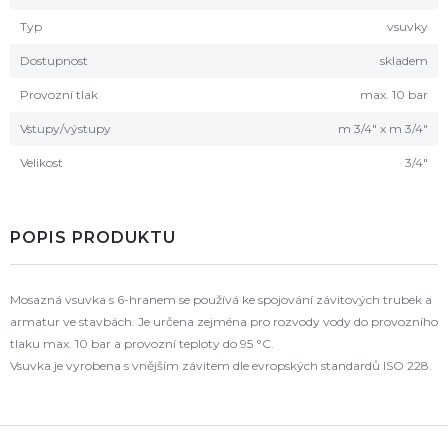
Typ
vsuvky
Dostupnost
skladem
Provozní tlak
max. 10 bar
Vstupy/výstupy
m 3/4" x m 3/4"
Velikost
3/4"
POPIS PRODUKTU
Mosazná vsuvka s 6-hranem se používá ke spojování závitových trubek a
armatur ve stavbách. Je určena zejména pro rozvody vody do provozního
tlaku max. 10 bar a provozní teploty do 95 °C.
Vsuvka je vyrobena s vnějším závitem dle evropských standardů ISO 228.