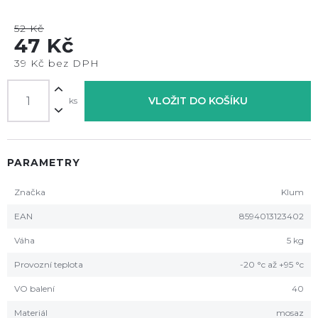
52 Kč
47 Kč
39 Kč bez DPH
VLOŽIT DO KOŠÍKU
ks
PARAMETRY
Značka
Klum
EAN
8594013123402
Váha
5 kg
Provozní teplota
-20 °c až +95 °c
VO balení
40
Materiál
mosaz