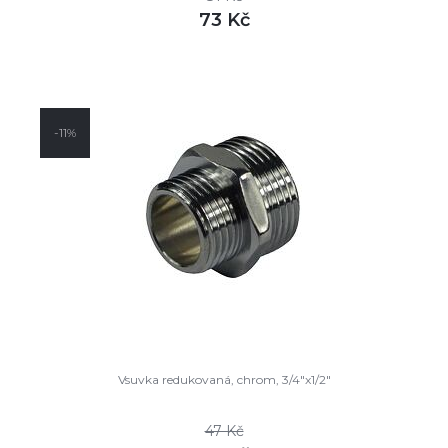
73 Kč
DETAIL
není skladem
-11%
Vsuvka redukovaná, chrom, 3/4"x1/2"
47 Kč