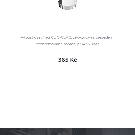
Výpusť uzavírací CLIC-CLAC, celokovová s přepadem,
pochromovaná mosaz, ø 5/4", kulatá
365 Kč
DETAIL
skladem