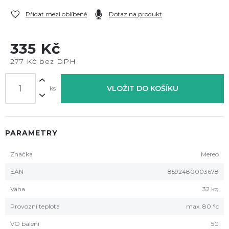
Přidat mezi oblíbené
Dotaz na produkt
335 Kč
277 Kč bez DPH
VLOŽIT DO KOŠÍKU
ks
PARAMETRY
Značka
Mereo
EAN
8592480003678
Váha
32 kg
Provozní teplota
max. 80 °c
VO balení
50