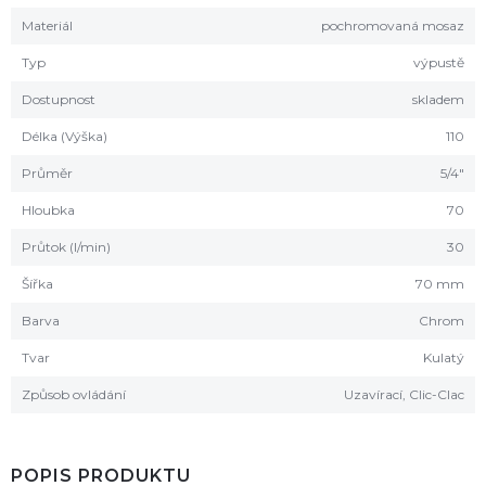
Materiál
pochromovaná mosaz
Typ
výpustě
Dostupnost
skladem
Délka (Výška)
110
Průměr
5/4"
Hloubka
70
Průtok (l/min)
30
Šířka
70 mm
Barva
Chrom
Tvar
Kulatý
Způsob ovládání
Uzavírací, Clic-Clac
POPIS PRODUKTU