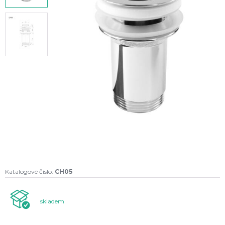
Katalogové číslo:
CH05
skladem