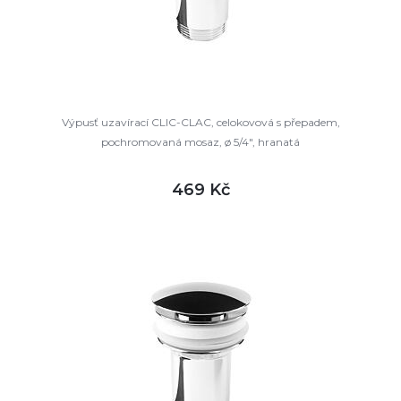
Výpusť uzavírací CLIC-CLAC, celokovová s přepadem,
pochromovaná mosaz, ø 5/4", hranatá
469 Kč
DETAIL
skladem