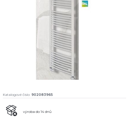
Katalogové číslo:
902083965
výroba do 14 dnů