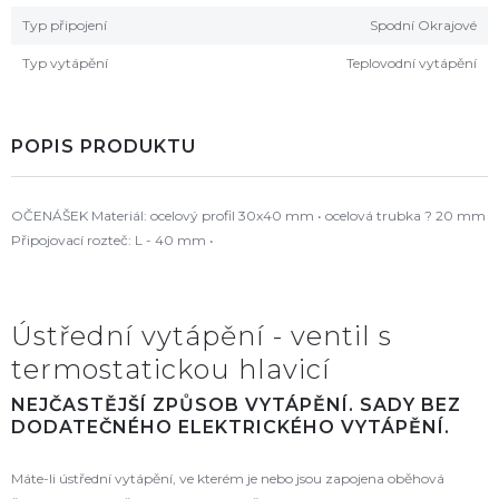
Typ připojení
Spodní Okrajové
Typ vytápění
Teplovodní vytápění
POPIS PRODUKTU
OČENÁŠEK Materiál: ocelový profil 30x40 mm • ocelová trubka ? 20 mm
Připojovací rozteč: L - 40 mm •
Ústřední vytápění - ventil s
termostatickou hlavicí
NEJČASTĚJŠÍ ZPŮSOB VYTÁPĚNÍ. SADY BEZ
DODATEČNÉHO ELEKTRICKÉHO VYTÁPĚNÍ.
Máte-li ústřední vytápění, ve kterém je nebo jsou zapojena oběhová