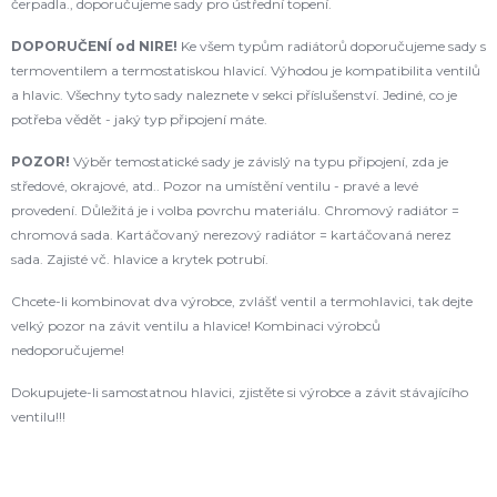
čerpadla., doporučujeme sady pro ústřední topení.
DOPORUČENÍ od NIRE!
Ke všem typům radiátorů doporučujeme sady s
termoventilem a termostatiskou hlavicí. Výhodou je kompatibilita ventilů
a hlavic. Všechny tyto sady naleznete v sekci příslušenství. Jediné, co je
potřeba vědět - jaký typ připojení máte.
POZOR!
Výběr temostatické sady je závislý na typu připojení, zda je
středové, okrajové, atd.. Pozor na umístění ventilu - pravé a levé
provedení. Důležitá je i volba povrchu materiálu. Chromový radiátor =
chromová sada. Kartáčovaný nerezový radiátor = kartáčovaná nerez
sada. Zajisté vč. hlavice a krytek potrubí.
Chcete-li kombinovat dva výrobce, zvlášť ventil a termohlavici, tak dejte
velký pozor na závit ventilu a hlavice! Kombinaci výrobců
nedoporučujeme!
Dokupujete-li samostatnou hlavici, zjistěte si výrobce a závit stávajícího
ventilu!!!