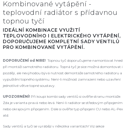
Kombinované vytápění -
teplovodní radiátor s přídavnou
topnou tyčí
IDEÁLNÍ KOMBINACE VYUŽITÍ
TEPLOVODNÍHO I ELEKTRICKÉHO VYTÁPĚNÍ,
DOPORUČUJEME KOMPLETNÍ SADY VENTILŮ
PRO KOMBINOVANÉ VYTÁPĚNÍ.
DOPORUČENÍ od NIRE!
Topnou tyč doporučujeme namontovat hned
při montáži samotného radiátoru. Topná tyč je sice možná domontovat i
později, ale nevýhodou bývá nutnost demontáže samotného radiátoru a
vypuštění topného systému. Není-li možnost zamrazení nebo uzavření
jednotlivé větve topné soustavy.
UPOZORNĚNÍ!
Při koupi kombi sady ventilů si ověřte stranu montáže.
Zda je varianta pravá nebo levá. Není-li radiátor se středovým připojením
nebo okrajovým připojením. Dále si ověřte typ připojení CU nebo AL-Pex
atd.
Sady ventilů a tyčí se vyrábějí v několika variantách! Viz sekce