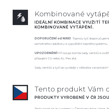
Kombinované vytápěn
IDEÁLNÍ KOMBINACE VYUŽITÍ T
KOMBINOVANÉ VYTÁPĚNÍ.
DOPORUČENÍ od NIRE!
Topnou tyč doporučujeme 
samotného radiátoru a vypuštění topného systému. N
UPOZORNĚNÍ!
Při koupi kombi sady ventilů si ově
připojení CU nebo AL-Pex atd.
Sady ventilů a tyčí se vyrábějí v několika variantách! 
Tento produkt Vám 
PRODUKTY VYROBENÉ V ČR JSOU 
Tento produkt je vyrobený v České republice. Víme, 