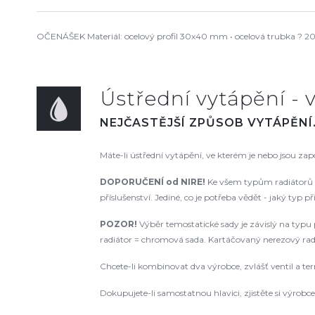
OČENÁŠEK Materiál: ocelový profil 30x40 mm • ocelová trubka ? 20
Ústřední vytápění - v
NEJČASTĚJŠÍ ZPŮSOB VYTÁPĚNÍ
Máte-li ústřední vytápění, ve kterém je nebo jsou za
DOPORUČENÍ od NIRE!
Ke všem typům radiátorů d
příslušenství. Jediné, co je potřeba vědět - jaký typ p
POZOR!
Výběr temostatické sady je závislý na typu p
radiátor = chromová sada. Kartáčovaný nerezový radiá
Chcete-li kombinovat dva výrobce, zvlášť ventil a te
Dokupujete-li samostatnou hlavici, zjistěte si výrobce a