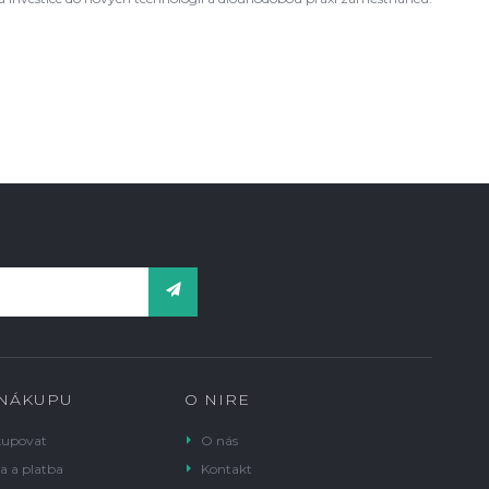
 NÁKUPU
O NIRE
kupovat
O nás
a a platba
Kontakt