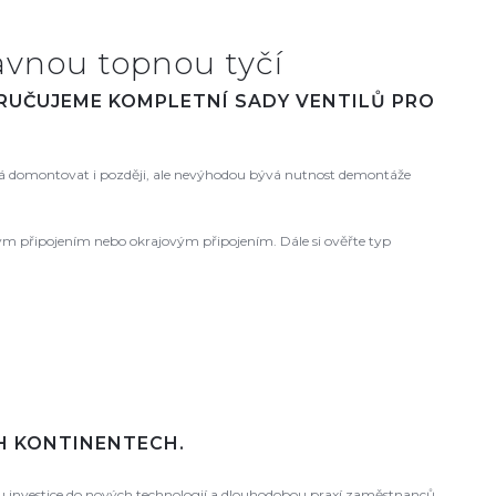
avnou topnou tyčí
ORUČUJEME KOMPLETNÍ SADY VENTILŮ PRO
 domontovat i později, ale nevýhodou bývá nutnost demontáže
ovým připojením nebo okrajovým připojením. Dále si ověřte typ
CH KONTINENTECH.
ou investice do nových technologií a dlouhodobou praxí zaměstnanců.