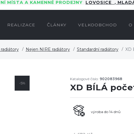
JNÍ MÍSTA A KAMENNÉ PRODEJNY
LOVOSICE
,
MLADÁ
REALIZACE
ČLÁNKY
VELKOOBCHOD
O
radiátory
Nejen NIRE radiátory
Standardní radiátory
XD B
Katalogové číslo:
902083968
-5%
XD BÍLÁ počet
výroba do 14 dnů