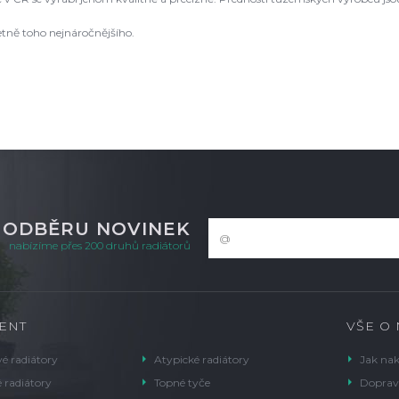
etně toho nejnáročnějšího.
K ODBĚRU NOVINEK
nabízíme přes 200 druhů radiátorů
ENT
VŠE O
é radiátory
Atypické radiátory
Jak na
 radiátory
Topné tyče
Doprav