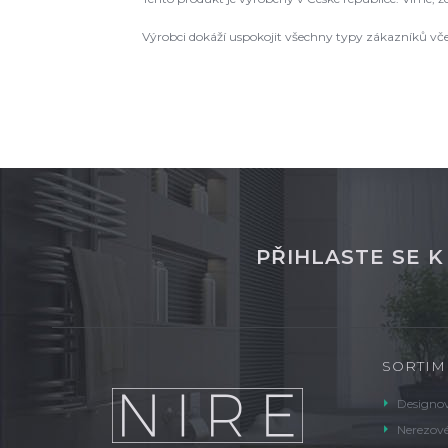
Výrobci dokáží uspokojit všechny typy zákazníků vč
PŘIHLASTE SE 
SORTIM
Designov
Nerezové