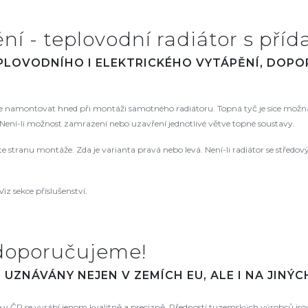
í - teplovodní radiátor s příd
EPLOVODNÍHO I ELEKTRICKÉHO VYTÁPĚNÍ, DOP
namontovat hned při montáži samotného radiátoru. Topná tyč je sice možná
ení-li možnost zamrazení nebo uzavření jednotlivé větve topné soustavy.
řte stranu montáže. Zda je varianta pravá nebo levá. Není-li radiátor se střed
Viz sekce příslušenství.
doporučujeme!
UZNÁVÁNY NEJEN V ZEMÍCH EU, ALE I NA JINÝ
že v ČR se vyrábí jenom kvalitně a precizně. Předností tuzemských výrobců js