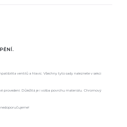
PĚNÍ.
ibilita ventilů a hlavic. Všechny tyto sady naleznete v sekci
 levé provedení. Důležitá je i volba povrchu materiálu. Chromový
ců nedoporučujeme!