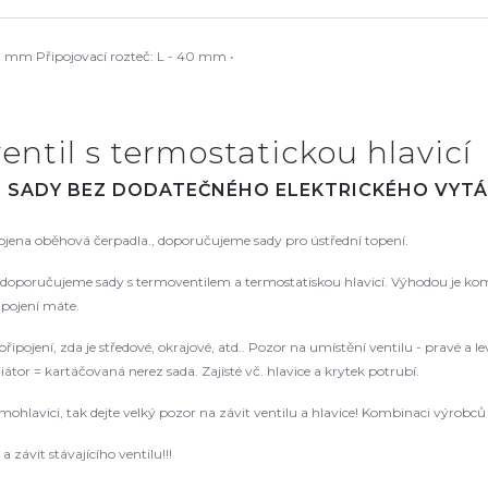
 mm Připojovací rozteč: L - 40 mm •
entil s termostatickou hlavicí
. SADY BEZ DODATEČNÉHO ELEKTRICKÉHO VYTÁ
pojena oběhová čerpadla., doporučujeme sady pro ústřední topení.
oporučujeme sady s termoventilem a termostatiskou hlavicí. Výhodou je kompat
řipojení máte.
řipojení, zda je středové, okrajové, atd.. Pozor na umístění ventilu - pravé a
tor = kartáčovaná nerez sada. Zajisté vč. hlavice a krytek potrubí.
rmohlavici, tak dejte velký pozor na závit ventilu a hlavice! Kombinaci výrob
 závit stávajícího ventilu!!!