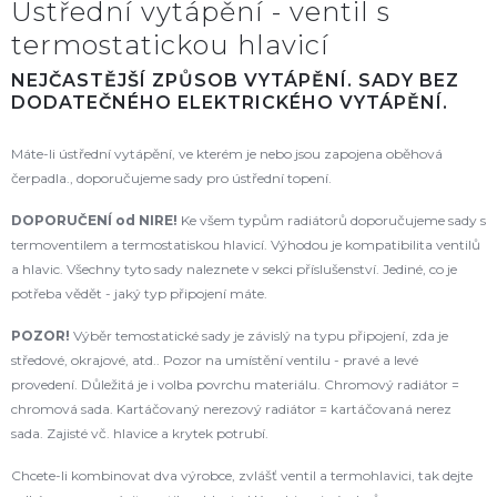
Ústřední vytápění - ventil s
termostatickou hlavicí
NEJČASTĚJŠÍ ZPŮSOB VYTÁPĚNÍ. SADY BEZ
DODATEČNÉHO ELEKTRICKÉHO VYTÁPĚNÍ.
Máte-li ústřední vytápění, ve kterém je nebo jsou zapojena oběhová
čerpadla., doporučujeme sady pro ústřední topení.
DOPORUČENÍ od NIRE!
Ke všem typům radiátorů doporučujeme sady s
termoventilem a termostatiskou hlavicí. Výhodou je kompatibilita ventilů
a hlavic. Všechny tyto sady naleznete v sekci příslušenství. Jediné, co je
potřeba vědět - jaký typ připojení máte.
POZOR!
Výběr temostatické sady je závislý na typu připojení, zda je
středové, okrajové, atd.. Pozor na umístění ventilu - pravé a levé
provedení. Důležitá je i volba povrchu materiálu. Chromový radiátor =
chromová sada. Kartáčovaný nerezový radiátor = kartáčovaná nerez
sada. Zajisté vč. hlavice a krytek potrubí.
Chcete-li kombinovat dva výrobce, zvlášť ventil a termohlavici, tak dejte