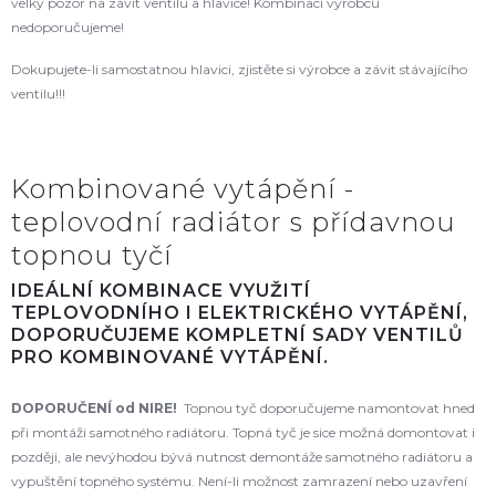
velký pozor na závit ventilu a hlavice! Kombinaci výrobců
nedoporučujeme!
Dokupujete-li samostatnou hlavici, zjistěte si výrobce a závit stávajícího
ventilu!!!
Kombinované vytápění -
teplovodní radiátor s přídavnou
topnou tyčí
IDEÁLNÍ KOMBINACE VYUŽITÍ
TEPLOVODNÍHO I ELEKTRICKÉHO VYTÁPĚNÍ,
DOPORUČUJEME KOMPLETNÍ SADY VENTILŮ
PRO KOMBINOVANÉ VYTÁPĚNÍ.
DOPORUČENÍ od NIRE!
Topnou tyč doporučujeme namontovat hned
při montáži samotného radiátoru. Topná tyč je sice možná domontovat i
později, ale nevýhodou bývá nutnost demontáže samotného radiátoru a
vypuštění topného systému. Není-li možnost zamrazení nebo uzavření