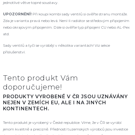
jednotlivé větve topné soustavy.
UPOZORNĚNÍ!
Při koupi kombi sady ventilů si ověřte stranu montáže.
Zda je varianta pravá nebo levá. Není-li radiátor se středovým připojením
nebo okrajovým připojením. Dále si ověřte typ připojení CU nebo AL-Pex
atd.
Sady ventilů a tyčí se vyrábějí v několika variantách! Viz sekce
příslušenství.
Tento produkt Vám
doporučujeme!
PRODUKTY VYROBENÉ V ČR JSOU UZNÁVÁNY
NEJEN V ZEMÍCH EU, ALE I NA JINÝCH
KONTINENTECH.
Tento produkt je vyrobený v České republice. Víme, že v ČR se vyrábí
jenom kvalitně a precizně. Předností tuzemských výrobců jsou investice