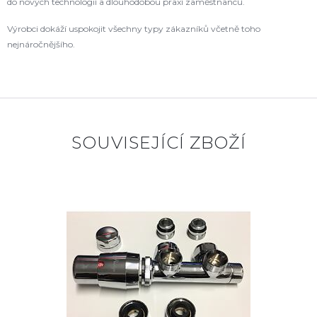
do nových technologií a dlouhodobou praxí zaměstnanců.
Výrobci dokáží uspokojit všechny typy zákazníků včetně toho
nejnáročnějšího.
SOUVISEJÍCÍ ZBOŽÍ