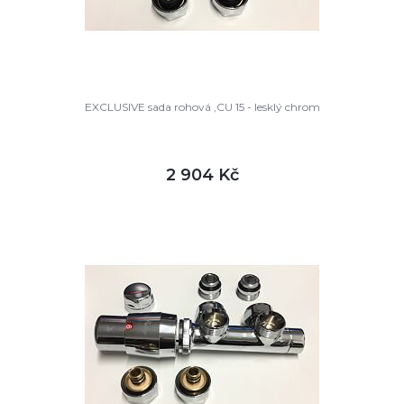
EXCLUSIVE sada rohová ,CU 15 - lesklý chrom
2 904 Kč
DETAIL
skladem