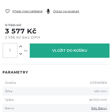
Přidat mezi oblíbené
Dotaz na produkt
3 766 Kč
3 577 Kč
2 956 Kč bez DPH
VLOŽIT DO KOŠÍKU
ks
PARAMETRY
Značka
OČENÁŠEK
Šířka
450 mm
Výška
do 900 mm
Barva
RAL Barvy