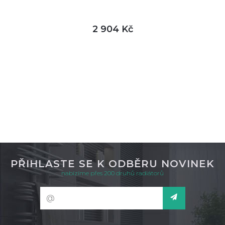
2 904 Kč
DETAIL
skladem
PŘIHLASTE SE K ODBĚRU NOVINEK
nabízíme přes 200 druhů radiátorů