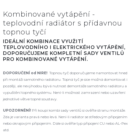
Kombinované vytápění -
teplovodní radiátor s přídavnou
topnou tyčí
IDEÁLNÍ KOMBINACE VYUŽITÍ
TEPLOVODNÍHO I ELEKTRICKÉHO VYTÁPĚNÍ,
DOPORUČUJEME KOMPLETNÍ SADY VENTILŮ
PRO KOMBINOVANÉ VYTÁPĚNÍ.
DOPORUČENÍ od NIRE!
Topnou tyč doporučujeme namontovat hned
při montáži samotného radiátoru. Topná tyč je sice možná domontovat i
později, ale nevýhodou bývá nutnost demontáže samotného radiátoru a
vypuštění topného systému. Není-li možnost zamrazení nebo uzavření
jednotlivé větve topné soustavy.
UPOZORNĚNÍ!
Při koupi kombi sady ventilů si ověřte stranu montáže.
Zda je varianta pravá nebo levá. Není-li radiátor se středovým připojením
nebo okrajovým připojením. Dále si ověřte typ připojení CU nebo AL-Pex
atd.