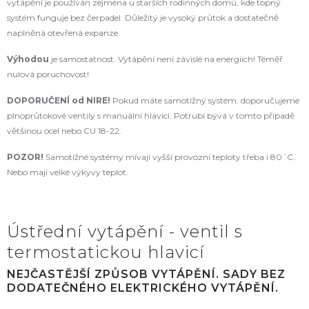
vytápění je používán zejména u starších rodinných domů, kde topný
systém funguje bez čerpadel. Důležitý je vysoký průtok a dostatečně
naplněná otevřená expanze.
Výhodou
je samostatnost. Vytápění není závislé na energiích! Téměř
nulová poruchovost!
DOPORUČENÍ od NIRE
!
Pokud máte samotížný systém, doporučujeme
plnoprůtokové ventily s manuální hlavicí. Potrubí bývá v tomto případě
většinou ocel nebo CU 18-22.
POZOR!
Samotížné systémy mívají vyšší provozní teploty třeba i 80´C.
Nebo mají velké výkyvy teplot.
Ústřední vytápění - ventil s
termostatickou hlavicí
NEJČASTĚJŠÍ ZPŮSOB VYTÁPĚNÍ. SADY BEZ
DODATEČNÉHO ELEKTRICKÉHO VYTÁPĚNÍ.