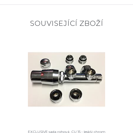
SOUVISEJÍCÍ ZBOŽÍ
EXCLUSIVE sada rohová ,CU 15 - lesklý chrom