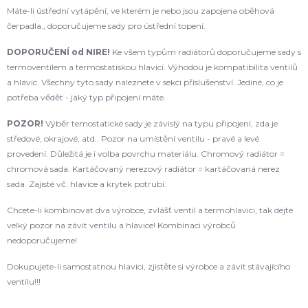
Máte-li ústřední vytápění, ve kterém je nebo jsou zapojena oběhová
čerpadla., doporučujeme sady pro ústřední topení.
DOPORUČENÍ od NIRE!
Ke všem typům radiátorů doporučujeme sady s
termoventilem a termostatiskou hlavicí. Výhodou je kompatibilita ventilů
a hlavic. Všechny tyto sady naleznete v sekci příslušenství. Jediné, co je
potřeba vědět - jaký typ připojení máte.
POZOR!
Výběr temostatické sady je závislý na typu připojení, zda je
středové, okrajové, atd.. Pozor na umístění ventilu - pravé a levé
provedení. Důležitá je i volba povrchu materiálu. Chromový radiátor =
chromová sada. Kartáčovaný nerezový radiátor = kartáčovaná nerez
sada. Zajisté vč. hlavice a krytek potrubí.
Chcete-li kombinovat dva výrobce, zvlášť ventil a termohlavici, tak dejte
velký pozor na závit ventilu a hlavice! Kombinaci výrobců
nedoporučujeme!
Dokupujete-li samostatnou hlavici, zjistěte si výrobce a závit stávajícího
ventilu!!!