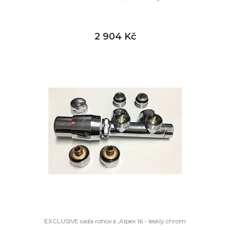
2 904 Kč
DETAIL
skladem
EXCLUSIVE sada rohová ,Alpex 16 - lesklý chrom