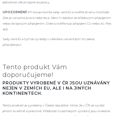
jednotlivé větve topné soustavy.
UPOZORNĚNÍ!
Při koupi kombi sady ventilů si ověřte stranu montáže.
Zda je varianta pravá nebo levá. Není-li radiátor se středovým připojením
nebo okrajovým připojením. Dále si ověřte typ připojení CU nebo AL-Pex
atd.
Sady ventilů a tyčí se vyrábějí v několika variantách! Viz sekce
příslušenství.
Tento produkt Vám
doporučujeme!
PRODUKTY VYROBENÉ V ČR JSOU UZNÁVÁNY
NEJEN V ZEMÍCH EU, ALE I NA JINÝCH
KONTINENTECH.
Tento produkt je vyrobený v České republice. Víme, že v ČR se vyrábí
jenom kvalitně a precizně. Předností tuzemských výrobců jsou investice