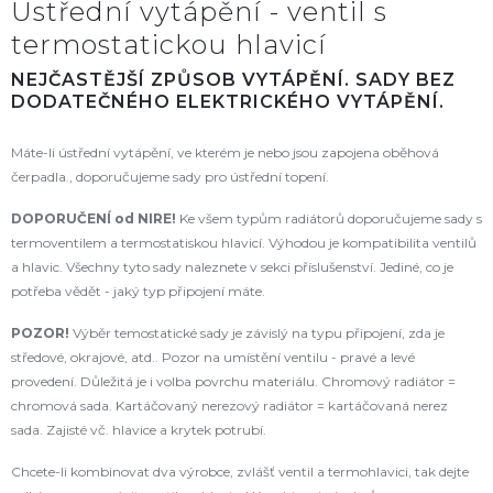
Ústřední vytápění - ventil s
termostatickou hlavicí
NEJČASTĚJŠÍ ZPŮSOB VYTÁPĚNÍ. SADY BEZ
DODATEČNÉHO ELEKTRICKÉHO VYTÁPĚNÍ.
Máte-li ústřední vytápění, ve kterém je nebo jsou zapojena oběhová
čerpadla., doporučujeme sady pro ústřední topení.
DOPORUČENÍ od NIRE!
Ke všem typům radiátorů doporučujeme sady s
termoventilem a termostatiskou hlavicí. Výhodou je kompatibilita ventilů
a hlavic. Všechny tyto sady naleznete v sekci příslušenství. Jediné, co je
potřeba vědět - jaký typ připojení máte.
POZOR!
Výběr temostatické sady je závislý na typu připojení, zda je
středové, okrajové, atd.. Pozor na umístění ventilu - pravé a levé
provedení. Důležitá je i volba povrchu materiálu. Chromový radiátor =
chromová sada. Kartáčovaný nerezový radiátor = kartáčovaná nerez
sada. Zajisté vč. hlavice a krytek potrubí.
Chcete-li kombinovat dva výrobce, zvlášť ventil a termohlavici, tak dejte