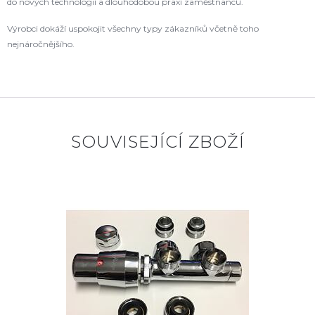
do nových technologií a dlouhodobou praxí zaměstnanců.
Výrobci dokáží uspokojit všechny typy zákazníků včetně toho
nejnáročnějšího.
SOUVISEJÍCÍ ZBOŽÍ