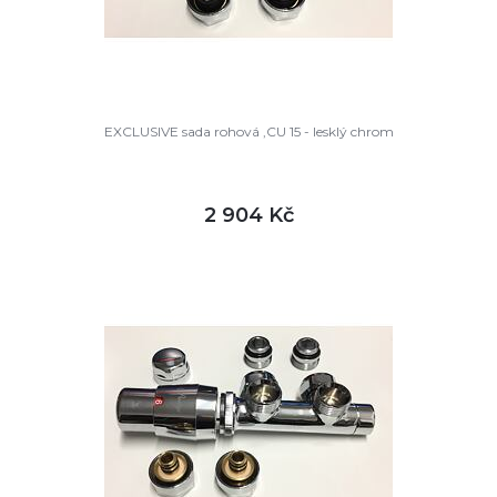
EXCLUSIVE sada rohová ,CU 15 - lesklý chrom
2 904 Kč
DETAIL
skladem