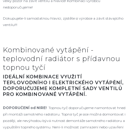
velký pozor na závit ventilu a hlavice! Kombinaci výrobců
nedoporučujeme!
Dokupujete-li samostatnou hlavici, zjistěte si výrobce a závit stávajícího
ventilu!!!
Kombinované vytápění -
teplovodní radiátor s přídavnou
topnou tyčí
IDEÁLNÍ KOMBINACE VYUŽITÍ
TEPLOVODNÍHO I ELEKTRICKÉHO VYTÁPĚNÍ,
DOPORUČUJEME KOMPLETNÍ SADY VENTILŮ
PRO KOMBINOVANÉ VYTÁPĚNÍ.
DOPORUČENÍ od NIRE!
Topnou tyč doporučujeme namontovat hned
při montáži samotného radiátoru. Topná tyč je sice možná domontovat i
později, ale nevýhodou bývá nutnost demontáže samotného radiátoru a
vypuštění topného systému. Není-li možnost zamrazení nebo uzavření