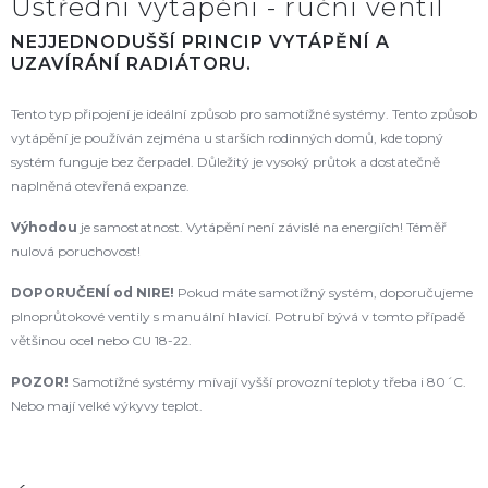
Ústřední vytápění - ruční ventil
NEJJEDNODUŠŠÍ PRINCIP VYTÁPĚNÍ A
UZAVÍRÁNÍ RADIÁTORU.
Tento typ připojení je ideální způsob pro samotížné systémy. Tento způsob
vytápění je používán zejména u starších rodinných domů, kde topný
systém funguje bez čerpadel. Důležitý je vysoký průtok a dostatečně
naplněná otevřená expanze.
Výhodou
je samostatnost. Vytápění není závislé na energiích! Téměř
nulová poruchovost!
DOPORUČENÍ od NIRE
!
Pokud máte samotížný systém, doporučujeme
plnoprůtokové ventily s manuální hlavicí. Potrubí bývá v tomto případě
většinou ocel nebo CU 18-22.
POZOR!
Samotížné systémy mívají vyšší provozní teploty třeba i 80´C.
Nebo mají velké výkyvy teplot.