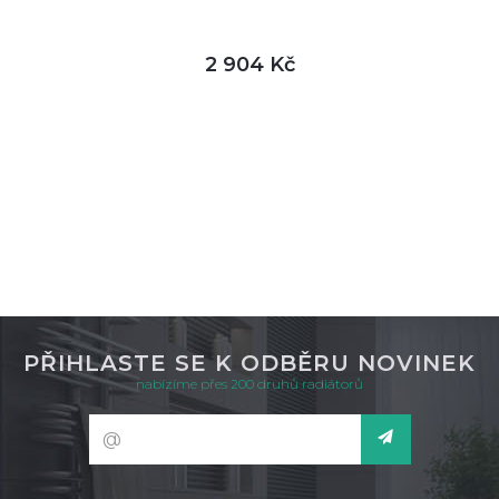
2 904 Kč
DETAIL
skladem
PŘIHLASTE SE K ODBĚRU NOVINEK
nabízíme přes 200 druhů radiátorů