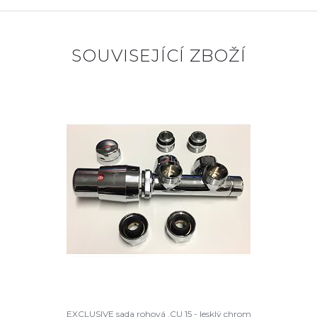
SOUVISEJÍCÍ ZBOŽÍ
EXCLUSIVE sada rohová ,CU 15 - lesklý chrom