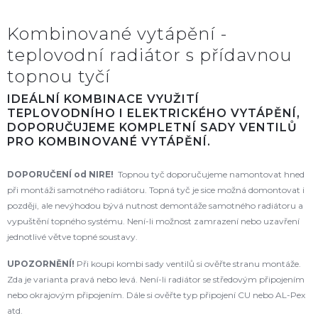
Kombinované vytápění -
teplovodní radiátor s přídavnou
topnou tyčí
IDEÁLNÍ KOMBINACE VYUŽITÍ
TEPLOVODNÍHO I ELEKTRICKÉHO VYTÁPĚNÍ,
DOPORUČUJEME KOMPLETNÍ SADY VENTILŮ
PRO KOMBINOVANÉ VYTÁPĚNÍ.
DOPORUČENÍ od NIRE!
Topnou tyč doporučujeme namontovat hned
při montáži samotného radiátoru. Topná tyč je sice možná domontovat i
později, ale nevýhodou bývá nutnost demontáže samotného radiátoru a
vypuštění topného systému. Není-li možnost zamrazení nebo uzavření
jednotlivé větve topné soustavy.
UPOZORNĚNÍ!
Při koupi kombi sady ventilů si ověřte stranu montáže.
Zda je varianta pravá nebo levá. Není-li radiátor se středovým připojením
nebo okrajovým připojením. Dále si ověřte typ připojení CU nebo AL-Pex
atd.