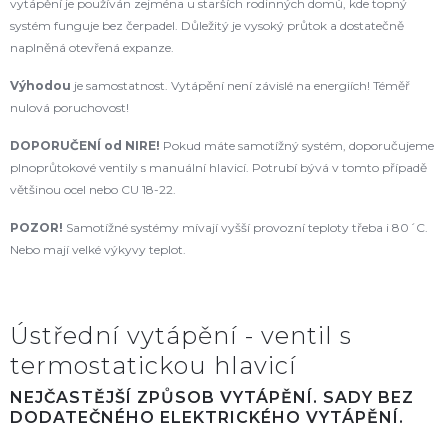
vytápění je používán zejména u starších rodinných domů, kde topný
systém funguje bez čerpadel. Důležitý je vysoký průtok a dostatečně
naplněná otevřená expanze.
Výhodou
je samostatnost. Vytápění není závislé na energiích! Téměř
nulová poruchovost!
DOPORUČENÍ od NIRE
!
Pokud máte samotížný systém, doporučujeme
plnoprůtokové ventily s manuální hlavicí. Potrubí bývá v tomto případě
většinou ocel nebo CU 18-22.
POZOR!
Samotížné systémy mívají vyšší provozní teploty třeba i 80´C.
Nebo mají velké výkyvy teplot.
Ústřední vytápění - ventil s
termostatickou hlavicí
NEJČASTĚJŠÍ ZPŮSOB VYTÁPĚNÍ. SADY BEZ
DODATEČNÉHO ELEKTRICKÉHO VYTÁPĚNÍ.