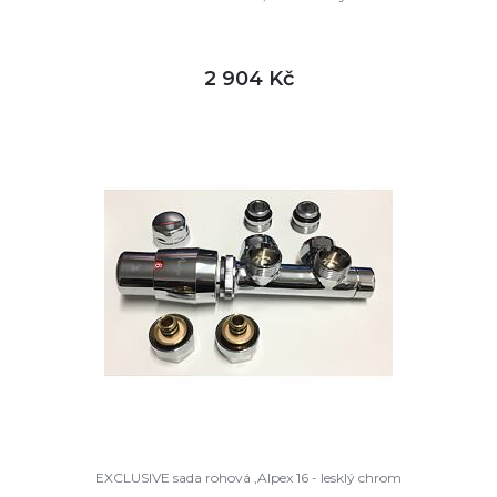
2 904 Kč
DETAIL
skladem
EXCLUSIVE sada rohová ,Alpex 16 - lesklý chrom