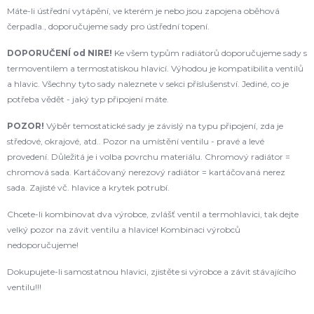
Máte-li ústřední vytápění, ve kterém je nebo jsou zapojena oběhová
čerpadla., doporučujeme sady pro ústřední topení.
DOPORUČENÍ od NIRE!
Ke všem typům radiátorů doporučujeme sady s
termoventilem a termostatiskou hlavicí. Výhodou je kompatibilita ventilů
a hlavic. Všechny tyto sady naleznete v sekci příslušenství. Jediné, co je
potřeba vědět - jaký typ připojení máte.
POZOR!
Výběr temostatické sady je závislý na typu připojení, zda je
středové, okrajové, atd.. Pozor na umístění ventilu - pravé a levé
provedení. Důležitá je i volba povrchu materiálu. Chromový radiátor =
chromová sada. Kartáčovaný nerezový radiátor = kartáčovaná nerez
sada. Zajisté vč. hlavice a krytek potrubí.
Chcete-li kombinovat dva výrobce, zvlášť ventil a termohlavici, tak dejte
velký pozor na závit ventilu a hlavice! Kombinaci výrobců
nedoporučujeme!
Dokupujete-li samostatnou hlavici, zjistěte si výrobce a závit stávajícího
ventilu!!!