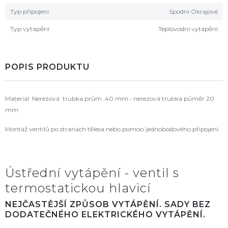
Typ připojení
Spodní Okrajové
Typ vytápění
Teplovodní vytápění
POPIS PRODUKTU
Materiál: Nerezová trubka prům. 40 mm • nerezová trubka půměr 20
mm
Montáž ventilů po stranách tělesa nebo pomocí jednobodového připojení.
Ústřední vytápění - ventil s
termostatickou hlavicí
NEJČASTĚJŠÍ ZPŮSOB VYTÁPĚNÍ. SADY BEZ
DODATEČNÉHO ELEKTRICKÉHO VYTÁPĚNÍ.