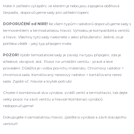
Máte-li ústřední vytápění, ve kterém je nebo jsou zapojena oběhová
čerpadla., doporučujeme sady pro ústřední topení.
DOPORUČENÍ od NIRE!
Ke všem typům radiátorů doporučujeme sady s
termoventilem a termostatiskou hlavicí. Výhodou je kompatibilita ventilů
a hlavic. Všechny tyto sady naleznete v sekci příslušenství. Jediné, co je
potřeba vědět - jaký typ připojení máte.
POZOR!
Výběr temostatické sady je závislý na typu připojení, zda je
středové, okrajové, atd.. Pozor na umístění ventilu - pravé a levé
provedení. Důležitá je i volba povrchu materiálu. Chromový radiátor =
chromová sada. Kartáčovaný nerezový radiátor = kartáčovaná nerez
sada. Zajisté vč. hlavice a krytek potrubí.
Chcete-li kombinovat dva výrobce, zvlášť ventil a termohlavici, tak dejte
velký pozor na závit ventilu a hlavice! Kombinaci výrobců
nedoporučujeme!
Dokupujete-li samostatnou hlavici, zjistěte si výrobce a závit stávajícího
ventilu!!!