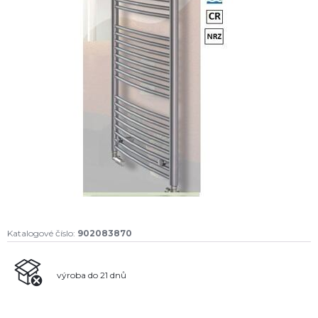
Katalogové číslo:
902083870
výroba do 21 dnů