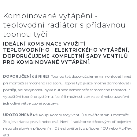
Kombinované vytápění -
teplovodní radiátor s přídavnou
topnou tyčí
IDEÁLNÍ KOMBINACE VYUŽITÍ
TEPLOVODNÍHO I ELEKTRICKÉHO VYTÁPĚNÍ,
DOPORUČUJEME KOMPLETNÍ SADY VENTILŮ
PRO KOMBINOVANÉ VYTÁPĚNÍ.
DOPORUČENÍ od NIRE!
Topnou tyč doporučujeme namontovat hned
při montáži samotného radiátoru. Topná tyč je sice možná domontovat i
později, ale nevýhodou bývá nutnost demontáže samotného radiátoru a
vypuštění topného systému. Není-li možnost zamrazení nebo uzavření
jednotlivé větve topné soustavy.
UPOZORNĚNÍ!
Při koupi kombi sady ventilů si ověřte stranu montáže.
Zda je varianta pravá nebo levá. Není-li radiátor se středovým připojením
nebo okrajovým připojením. Dále si ověřte typ připojení CU nebo AL-Pex
atd.