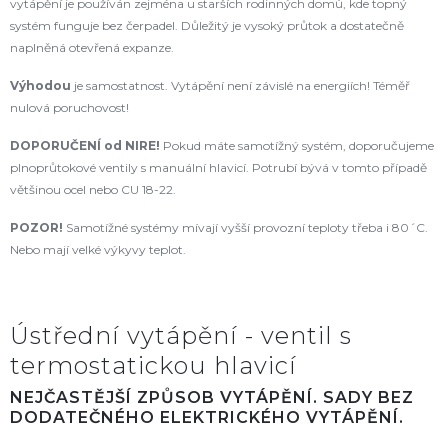
vytápění je používán zejména u starších rodinných domů, kde topný
systém funguje bez čerpadel. Důležitý je vysoký průtok a dostatečně
naplněná otevřená expanze.
Výhodou
je samostatnost. Vytápění není závislé na energiích! Téměř
nulová poruchovost!
DOPORUČENÍ od NIRE
!
Pokud máte samotížný systém, doporučujeme
plnoprůtokové ventily s manuální hlavicí. Potrubí bývá v tomto případě
většinou ocel nebo CU 18-22.
POZOR!
Samotížné systémy mívají vyšší provozní teploty třeba i 80´C.
Nebo mají velké výkyvy teplot.
Ústřední vytápění - ventil s
termostatickou hlavicí
NEJČASTĚJŠÍ ZPŮSOB VYTÁPĚNÍ. SADY BEZ
DODATEČNÉHO ELEKTRICKÉHO VYTÁPĚNÍ.