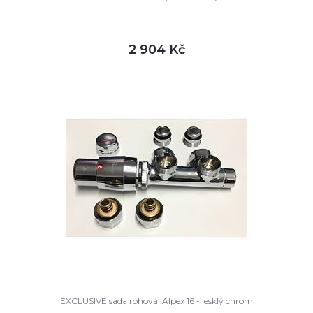
2 904 Kč
DETAIL
skladem
EXCLUSIVE sada rohová ,Alpex 16 - lesklý chrom