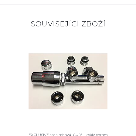
SOUVISEJÍCÍ ZBOŽÍ
EXCLUSIVE sada rohová ,CU 15 - lesklý chrom