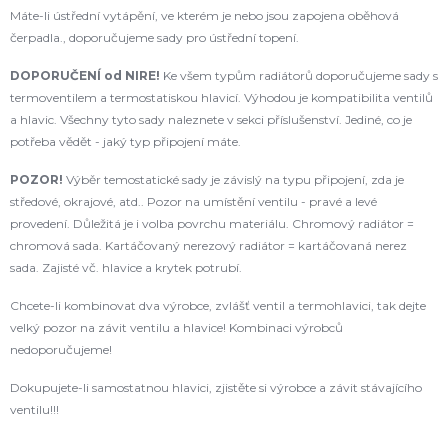
Máte-li ústřední vytápění, ve kterém je nebo jsou zapojena oběhová
čerpadla., doporučujeme sady pro ústřední topení.
DOPORUČENÍ od NIRE!
Ke všem typům radiátorů doporučujeme sady s
termoventilem a termostatiskou hlavicí. Výhodou je kompatibilita ventilů
a hlavic. Všechny tyto sady naleznete v sekci příslušenství. Jediné, co je
potřeba vědět - jaký typ připojení máte.
POZOR!
Výběr temostatické sady je závislý na typu připojení, zda je
středové, okrajové, atd.. Pozor na umístění ventilu - pravé a levé
provedení. Důležitá je i volba povrchu materiálu. Chromový radiátor =
chromová sada. Kartáčovaný nerezový radiátor = kartáčovaná nerez
sada. Zajisté vč. hlavice a krytek potrubí.
Chcete-li kombinovat dva výrobce, zvlášť ventil a termohlavici, tak dejte
velký pozor na závit ventilu a hlavice! Kombinaci výrobců
nedoporučujeme!
Dokupujete-li samostatnou hlavici, zjistěte si výrobce a závit stávajícího
ventilu!!!