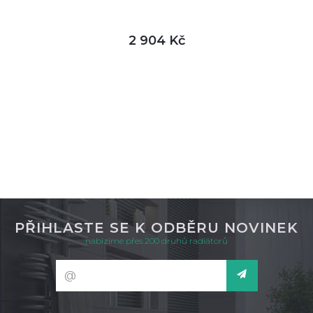
2 904 Kč
DETAIL
skladem
PŘIHLASTE SE K ODBĚRU NOVINEK
nabízíme přes 200 druhů radiátorů