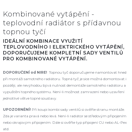
Kombinované vytápění -
teplovodní radiátor s přídavnou
topnou tyčí
IDEÁLNÍ KOMBINACE VYUŽITÍ
TEPLOVODNÍHO I ELEKTRICKÉHO VYTÁPĚNÍ,
DOPORUČUJEME KOMPLETNÍ SADY VENTILŮ
PRO KOMBINOVANÉ VYTÁPĚNÍ.
DOPORUČENÍ od NIRE!
Topnou tyč doporučujeme namontovat hned
při montáži samotného radiátoru. Topná tyč je sice možná domontovat i
později, ale nevýhodou bývá nutnost demontáže samotného radiátoru a
vypuštění topného systému. Není-li možnost zamrazení nebo uzavření
jednotlivé větve topné soustavy.
UPOZORNĚNÍ!
Při koupi kombi sady ventilů si ověřte stranu montáže.
Zda je varianta pravá nebo levá. Není-li radiátor se středovým připojením
nebo okrajovým připojením. Dále si ověřte typ připojení CU nebo AL-Pex
atd.