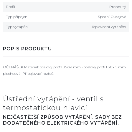
Profil
Prohnutý
Typ připojení
Spodní Okrajové
Typ vytápění
Teplovodní vytápění
POPIS PRODUKTU
OČENÁŠEK Materiál: ocelový profil 35x41 mm • ocelový profi l 30x15 mm
plochoovál Připojovací rozteč:
Ústřední vytápění - ventil s
termostatickou hlavicí
NEJČASTĚJŠÍ ZPŮSOB VYTÁPĚNÍ. SADY BEZ
DODATEČNÉHO ELEKTRICKÉHO VYTÁPĚNÍ.