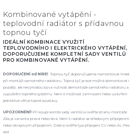
Kombinované vytápění -
teplovodní radiátor s přídavnou
topnou tyčí
IDEÁLNÍ KOMBINACE VYUŽITÍ
TEPLOVODNÍHO I ELEKTRICKÉHO VYTÁPĚNÍ,
DOPORUČUJEME KOMPLETNÍ SADY VENTILŮ
PRO KOMBINOVANÉ VYTÁPĚNÍ.
DOPORUČENÍ od NIRE!
Topnou tyč doporučujeme namontovat hned
při montáži samotného radiátoru. Topná tyč je sice možná domontovat i
později, ale nevýhodou bývá nutnost demontáže samotného radiátoru a
vypuštění topného systému. Není-li možnost zamrazení nebo uzavření
jednotlivé větve topné soustavy.
UPOZORNĚNÍ!
Při koupi kombi sady ventilů si ověřte stranu montáže.
Zda je varianta pravá nebo levá. Není-li radiátor se středovým připojením
nebo okrajovým připojením. Dále si ověřte typ připojení CU nebo AL-Pex
atd.