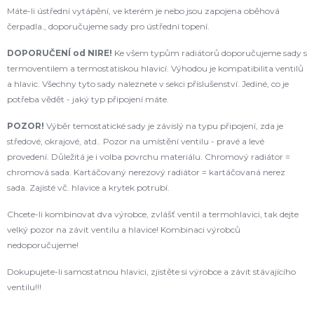
Máte-li ústřední vytápění, ve kterém je nebo jsou zapojena oběhová
čerpadla., doporučujeme sady pro ústřední topení.
DOPORUČENÍ od NIRE!
Ke všem typům radiátorů doporučujeme sady s
termoventilem a termostatiskou hlavicí. Výhodou je kompatibilita ventilů
a hlavic. Všechny tyto sady naleznete v sekci příslušenství. Jediné, co je
potřeba vědět - jaký typ připojení máte.
POZOR!
Výběr temostatické sady je závislý na typu připojení, zda je
středové, okrajové, atd.. Pozor na umístění ventilu - pravé a levé
provedení. Důležitá je i volba povrchu materiálu. Chromový radiátor =
chromová sada. Kartáčovaný nerezový radiátor = kartáčovaná nerez
sada. Zajisté vč. hlavice a krytek potrubí.
Chcete-li kombinovat dva výrobce, zvlášť ventil a termohlavici, tak dejte
velký pozor na závit ventilu a hlavice! Kombinaci výrobců
nedoporučujeme!
Dokupujete-li samostatnou hlavici, zjistěte si výrobce a závit stávajícího
ventilu!!!