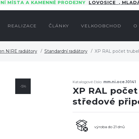
JNÍ MÍSTA A KAMENNÉ PRODEJNY
LOVOSICE
,
MLADÁ
REALIZACE
ČLÁNKY
VELKOOBCHOD
O
en NIRE radiátory
Standardní radiátory
XP RAL počet trubek
Katalogové číslo:
mm.ni.oce.10141
-5%
XP RAL počet 
středové při
výroba do 21 dnů