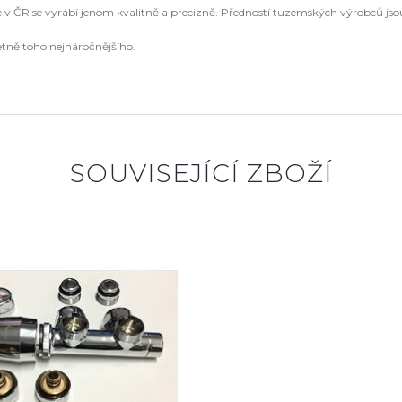
že v ČR se vyrábí jenom kvalitně a precizně. Předností tuzemských výrobců js
etně toho nejnáročnějšího.
SOUVISEJÍCÍ ZBOŽÍ