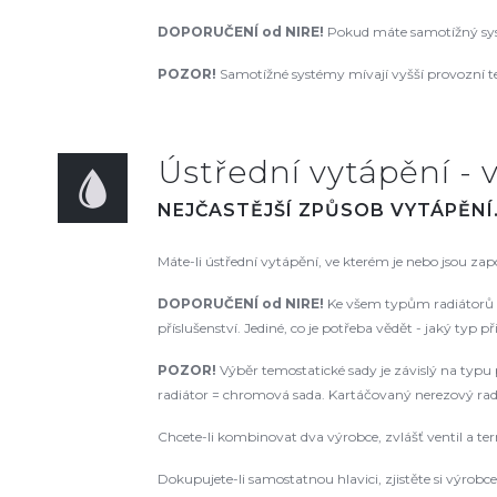
DOPORUČENÍ od NIRE
!
Pokud máte samotížný syst
POZOR!
Samotížné systémy mívají vyšší provozní te
Ústřední vytápění - v
NEJČASTĚJŠÍ ZPŮSOB VYTÁPĚNÍ
Máte-li ústřední vytápění, ve kterém je nebo jsou za
DOPORUČENÍ od NIRE!
Ke všem typům radiátorů d
příslušenství. Jediné, co je potřeba vědět - jaký typ p
POZOR!
Výběr temostatické sady je závislý na typu p
radiátor = chromová sada. Kartáčovaný nerezový radiá
Chcete-li kombinovat dva výrobce, zvlášť ventil a te
Dokupujete-li samostatnou hlavici, zjistěte si výrobce a