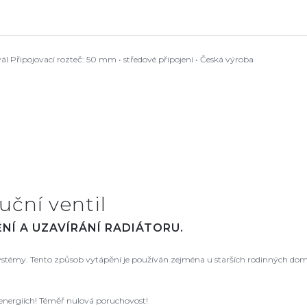
ál Připojovací rozteč: 50 mm • středové připojení • Česká výroba
uční ventil
NÍ A UZAVÍRÁNÍ RADIÁTORU.
 systémy. Tento způsob vytápění je používán zejména u starších rodinných dom
 energiích! Téměř nulová poruchovost!