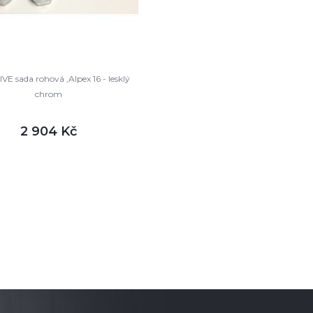
E sada rohová ,Alpex 16 - lesklý
chrom
2 904 Kč
DETAIL
m