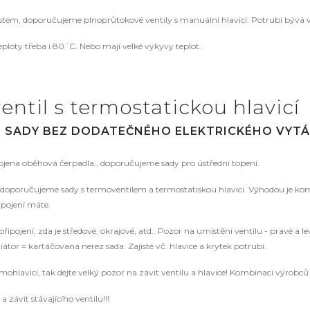
ém, doporučujeme plnoprůtokové ventily s manuální hlavicí. Potrubí bývá v
ploty třeba i 80´C. Nebo mají velké výkyvy teplot.
entil s termostatickou hlavicí
. SADY BEZ DODATEČNÉHO ELEKTRICKÉHO VYTÁ
pojena oběhová čerpadla., doporučujeme sady pro ústřední topení.
oporučujeme sady s termoventilem a termostatiskou hlavicí. Výhodou je kompat
řipojení máte.
řipojení, zda je středové, okrajové, atd.. Pozor na umístění ventilu - pravé a
tor = kartáčovaná nerez sada. Zajisté vč. hlavice a krytek potrubí.
rmohlavici, tak dejte velký pozor na závit ventilu a hlavice! Kombinaci výrob
 závit stávajícího ventilu!!!