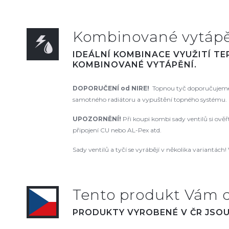
Kombinované vytápěn
IDEÁLNÍ KOMBINACE VYUŽITÍ T
KOMBINOVANÉ VYTÁPĚNÍ.
DOPORUČENÍ od NIRE!
Topnou tyč doporučujeme 
samotného radiátoru a vypuštění topného systému. N
UPOZORNĚNÍ!
Při koupi kombi sady ventilů si ově
připojení CU nebo AL-Pex atd.
Sady ventilů a tyčí se vyrábějí v několika variantách! 
Tento produkt Vám 
PRODUKTY VYROBENÉ V ČR JSOU 