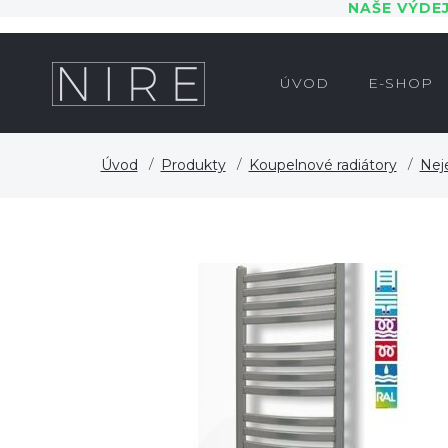
NAŠE VÝDE
ÚVOD
E-SHOP
Úvod
Produkty
Koupelnové radiátory
Nej