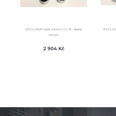
EXCLUSIVE sada rohová ,CU 15 - lesklý
EXCLUSIV
chrom
2 904 Kč
DETAIL
skladem
sklade