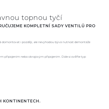
avnou topnou tyčí
ORUČUJEME KOMPLETNÍ SADY VENTILŮ PRO
 domontovat i později, ale nevýhodou bývá nutnost demontáže
ovým připojením nebo okrajovým připojením. Dále si ověřte typ
CH KONTINENTECH.