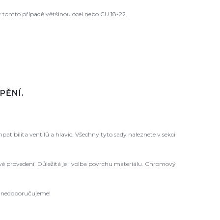
 tomto případě většinou ocel nebo CU 18-22.
PĚNÍ.
ibilita ventilů a hlavic. Všechny tyto sady naleznete v sekci
 levé provedení. Důležitá je i volba povrchu materiálu. Chromový
ců nedoporučujeme!