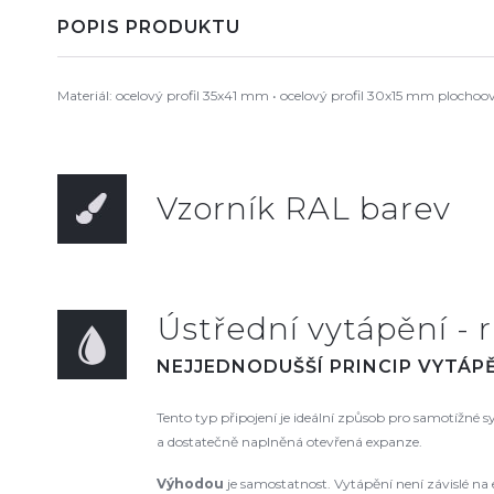
POPIS PRODUKTU
Materiál: ocelový profil 35x41 mm • ocelový profil 30x15 mm plochoov
Vzorník RAL barev
Ústřední vytápění - r
NEJJEDNODUŠŠÍ PRINCIP VYTÁPĚ
Tento typ připojení je ideální způsob pro samotížné
a dostatečně naplněná otevřená expanze.
Výhodou
je samostatnost. Vytápění není závislé na