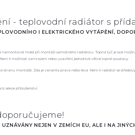
í - teplovodní radiátor s příd
EPLOVODNÍHO I ELEKTRICKÉHO VYTÁPĚNÍ, DOP
namontovat hned při montáži samotného radiátoru. Topná tyč je sice možná
ení-li možnost zamrazení nebo uzavření jednotlivé větve topné soustavy.
řte stranu montáže. Zda je varianta pravá nebo levá. Není-li radiátor se střed
Viz sekce příslušenství.
doporučujeme!
UZNÁVÁNY NEJEN V ZEMÍCH EU, ALE I NA JINÝ