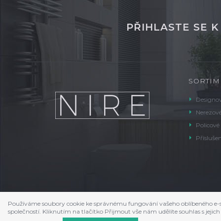
PŘIHLASTE SE 
SORTIM
Designov
Nerezové
Policové
Příslušen
Používáme soubory cookie ke správnému fungování vašeho oblíbeného e-s
společností. Kliknutím na tlačítko Přijmout vše nám udělíte souhlas s je