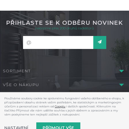
PŘIHLASTE SE K ODBĚRU NOVINEK
nabízíme přes 200 druhů radiátorů
SORTIMENT
VŠE O NÁKUPU
O NIRE
Používáme soubory cookie ke správnému fungování vašeho oblíbeného e-shopu, k
přizpůsobení obsahu stránek vašim potřebám, ke statistickým a marketingovým
účelům a personalizaci reklam od
Googlu
i dalších společností. Kliknutím na
tlačítko Přijmout vše nám udělíte souhlas s jejich sběrem a zpracováním a my
© 2026 Ondřej Tauchman - NIRE - tel.: +420 737 536 526, e-mail:
vám poskytneme ten nejlepší zážitek z nakupování.
nire@nire.cz
Shop máme od
wpj.cz
|
Klasická verze
|
Nastavení cookies
NASTAVENÍ
PŘÍJMOUT VŠE