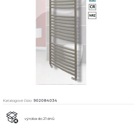
Katalogové číslo:
902084034
výroba do 21 dnů