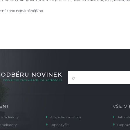
etně toho nejnáročnějšího.
K ODBĚRU NOVINEK
nabízíme přes 200 druhů radiátorů
ENT
VŠE O
é radiátory
Atypické radiátory
Jak na
 radiátory
Topné tyče
Doprav