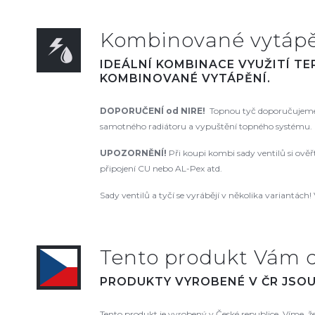
Kombinované vytápěn
IDEÁLNÍ KOMBINACE VYUŽITÍ T
KOMBINOVANÉ VYTÁPĚNÍ.
DOPORUČENÍ od NIRE!
Topnou tyč doporučujeme 
samotného radiátoru a vypuštění topného systému. N
UPOZORNĚNÍ!
Při koupi kombi sady ventilů si ově
připojení CU nebo AL-Pex atd.
Sady ventilů a tyčí se vyrábějí v několika variantách! 
Tento produkt Vám 
PRODUKTY VYROBENÉ V ČR JSOU 
Tento produkt je vyrobený v České republice. Víme, 