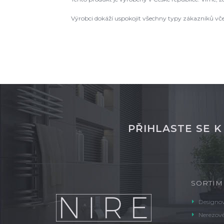
Výrobci dokáží uspokojit všechny typy zákazníků vč
PŘIHLASTE SE 
SORTIM
Designov
Nerezové