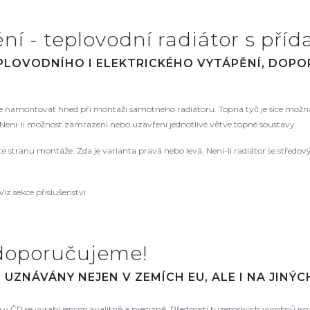
í - teplovodní radiátor s příd
EPLOVODNÍHO I ELEKTRICKÉHO VYTÁPĚNÍ, DOP
namontovat hned při montáži samotného radiátoru. Topná tyč je sice možná
ení-li možnost zamrazení nebo uzavření jednotlivé větve topné soustavy.
řte stranu montáže. Zda je varianta pravá nebo levá. Není-li radiátor se střed
Viz sekce příslušenství.
doporučujeme!
UZNÁVÁNY NEJEN V ZEMÍCH EU, ALE I NA JINÝ
že v ČR se vyrábí jenom kvalitně a precizně. Předností tuzemských výrobců js