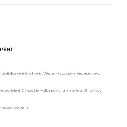
PĚNÍ.
ibilita ventilů a hlavic. Všechny tyto sady naleznete v sekci
 levé provedení. Důležitá je i volba povrchu materiálu. Chromový
ců nedoporučujeme!