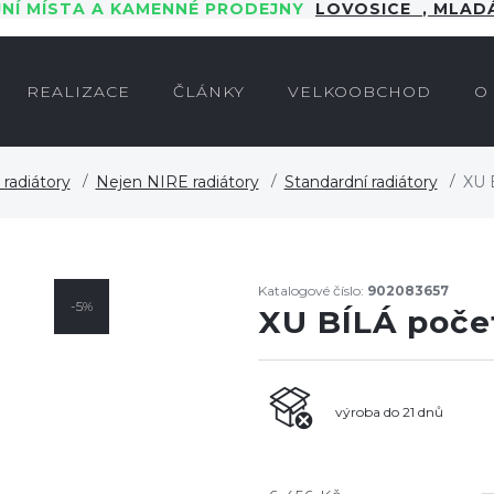
JNÍ MÍSTA A KAMENNÉ PRODEJNY
LOVOSICE
,
MLADÁ
REALIZACE
ČLÁNKY
VELKOOBCHOD
O
radiátory
Nejen NIRE radiátory
Standardní radiátory
XU 
Katalogové číslo:
902083657
-5%
XU BÍLÁ počet
výroba do 21 dnů