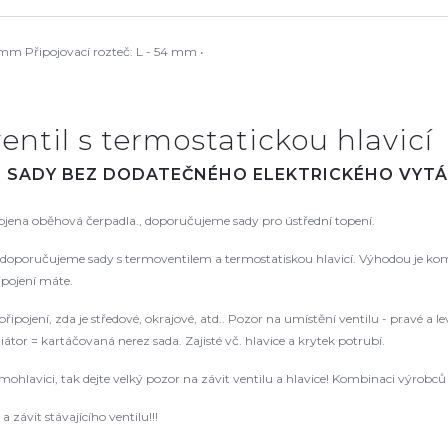
mm Připojovací rozteč: L - 54 mm •
entil s termostatickou hlavicí
. SADY BEZ DODATEČNÉHO ELEKTRICKÉHO VYTÁ
pojena oběhová čerpadla., doporučujeme sady pro ústřední topení.
oporučujeme sady s termoventilem a termostatiskou hlavicí. Výhodou je kompat
řipojení máte.
řipojení, zda je středové, okrajové, atd.. Pozor na umístění ventilu - pravé a
tor = kartáčovaná nerez sada. Zajisté vč. hlavice a krytek potrubí.
rmohlavici, tak dejte velký pozor na závit ventilu a hlavice! Kombinaci výrob
 závit stávajícího ventilu!!!