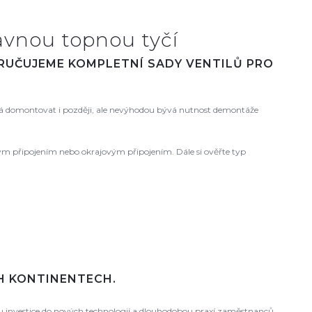
avnou topnou tyčí
ORUČUJEME KOMPLETNÍ SADY VENTILŮ PRO
 domontovat i později, ale nevýhodou bývá nutnost demontáže
ovým připojením nebo okrajovým připojením. Dále si ověřte typ
CH KONTINENTECH.
ou investice do nových technologií a dlouhodobou praxí zaměstnanců.