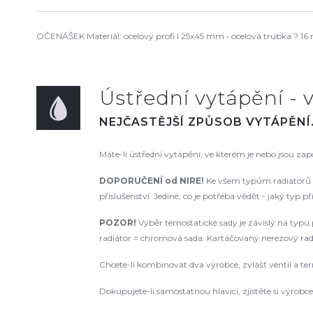
OČENÁŠEK Materiál: ocelový profi l 25x45 mm • ocelová trubka ? 16 
Ústřední vytápění - v
NEJČASTĚJŠÍ ZPŮSOB VYTÁPĚNÍ
Máte-li ústřední vytápění, ve kterém je nebo jsou za
DOPORUČENÍ od NIRE!
Ke všem typům radiátorů d
příslušenství. Jediné, co je potřeba vědět - jaký typ p
POZOR!
Výběr temostatické sady je závislý na typu p
radiátor = chromová sada. Kartáčovaný nerezový radiá
Chcete-li kombinovat dva výrobce, zvlášť ventil a te
Dokupujete-li samostatnou hlavici, zjistěte si výrobce a