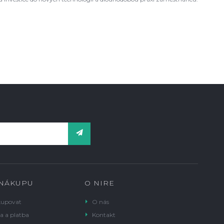
 NÁKUPU
O NIRE
kupovat
O nás
a a platba
Kontakt