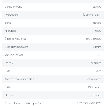
Délka (Výška)
2000
Provedení
l/p univerzální
Série
novea
Hloubka
900
Šířka x hloubka
800 x 900
Sklo (pevné/dveře)
6 mm
Vstupní otvor
891
Panty
hranaté
Sklo
čiré
Ochranná vrstva skla
easy clean
Šířka
800 mm
Barva
Chrom
Stavitelnost na střed profilu
762-775 x862-875