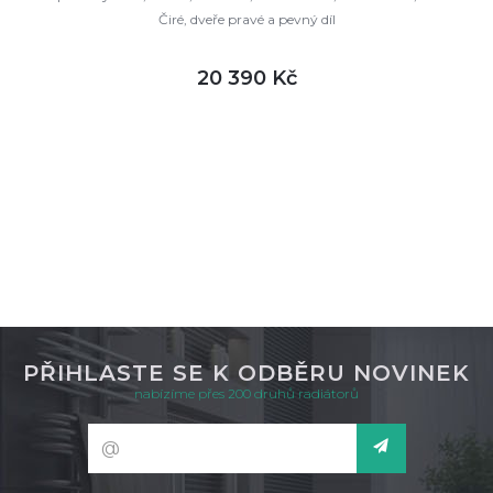
Čiré, dveře pravé a pevný díl
20 390 Kč
DETAIL
skladem
PŘIHLASTE SE K ODBĚRU NOVINEK
nabízíme přes 200 druhů radiátorů