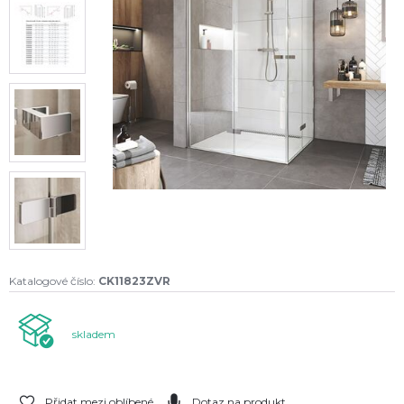
Katalogové číslo:
CK11823ZVR
skladem
Přidat mezi oblíbené
Dotaz na produkt