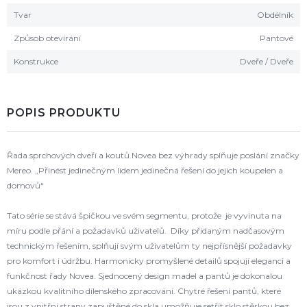
Tvar
Obdélník
Způsob otevírání
Pantové
Konstrukce
Dveře / Dveře
POPIS PRODUKTU
Řada sprchových dveří a koutů Novea bez výhrady splňuje poslání značky
Mereo. „Přinést jedinečným lidem jedinečná řešení do jejich koupelen a
domovů“
Tato série se stává špičkou ve svém segmentu, protože je vyvinuta na
míru podle přání a požadavků uživatelů. Díky přidaným nadčasovým
technickým řešením, splňují svým uživatelům ty nejpřísnější požadavky
pro komfort i údržbu. Harmonicky promyšlené detailů spojují eleganci a
funkčnost řady Novea. Sjednocený design madel a pantů je dokonalou
ukázkou kvalitního dílenského zpracování. Chytré řešení pantů, které
jsou z vnitřní strany zapuštěné do skla umožňuje setřít sklo stěrkou bez