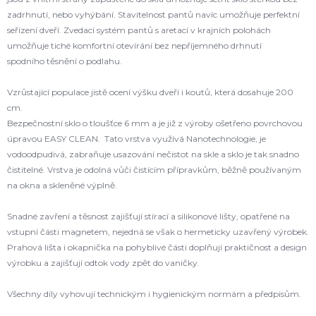
zadrhnutí, nebo vyhýbání. Stavitelnost pantů navíc umožňuje perfektní
seřízení dveří. Zvedací systém pantů s aretací v krajních polohách
umožňuje tiché komfortní otevírání bez nepříjemného drhnutí
spodního těsnění o podlahu.
Vzrůstající populace jistě ocení výšku dveří i koutů, která dosahuje 200
cm.
Bezpečnostní sklo o tloušťce 6 mm a je již z výroby ošetřeno povrchovou
úpravou EASY CLEAN. Tato vrstva využívá Nanotechnologie, je
vodoodpudivá, zabraňuje usazování nečistot na skle a sklo je tak snadno
čistitelné. Vrstva je odolná vůči čistícím přípravkům, běžně používaným
na okna a skleněné výplně.
Snadné zavření a těsnost zajišťují stírací a silikonové lišty, opatřené na
vstupní části magnetem, nejedná se však o hermeticky uzavřený výrobek.
Prahová lišta i okapnička na pohyblivé části doplňují praktičnost a design
výrobku a zajišťují odtok vody zpět do vaničky.
Všechny díly vyhovují technickým i hygienickým normám a předpisům.