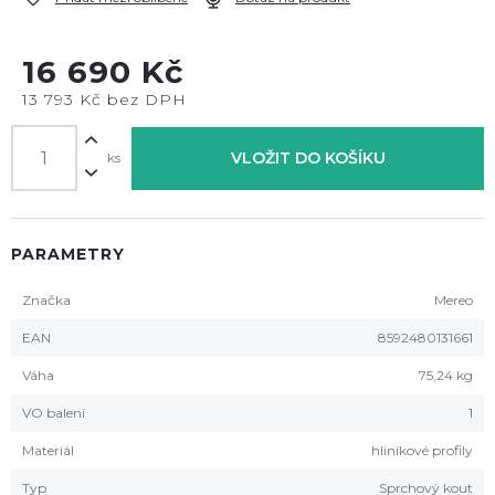
16 690 Kč
13 793 Kč bez DPH
VLOŽIT DO KOŠÍKU
ks
PARAMETRY
Značka
Mereo
EAN
8592480131661
Váha
75,24 kg
VO balení
1
Materiál
hliníkové profily
Typ
Sprchový kout