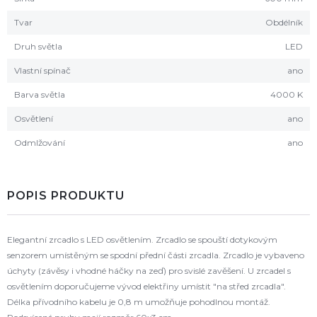
Tvar
Obdélník
Druh světla
LED
Vlastní spínač
ano
Barva světla
4000 K
Osvětlení
ano
Odmlžování
ano
POPIS PRODUKTU
Elegantní zrcadlo s LED osvětlením. Zrcadlo se spouští dotykovým
senzorem umístěným se spodní přední části zrcadla. Zrcadlo je vybaveno
úchyty (závěsy i vhodné háčky na zeď) pro svislé zavěšení. U zrcadel s
osvětlením doporučujeme vývod elektřiny umístit "na střed zrcadla".
Délka přívodního kabelu je 0,8 m umožňuje pohodlnou montáž.