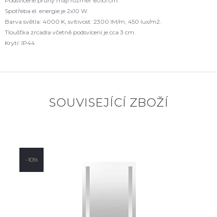
Podsvícené pruhy mají rozměr 60x3 cm.
Spotřeba el. energie je 2x10 W.
Barva světla: 4000 K, svítivost: 2300 IM/m, 450 Iux/m2.
Tloušťka zrcadla včetně podsvícení je cca 3 cm.
Krytí: IP44
SOUVISEJÍCÍ ZBOŽÍ
-10%