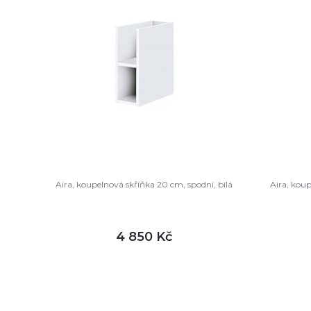
Aira, koupelnová skříňka 20 cm, spodní, bílá
Aira, kou
4 850 Kč
DETAIL
není skladem
není sk