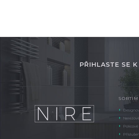
PŘIHLASTE SE 
SORTIM
Designov
Nerezové
Policové
Příslušen