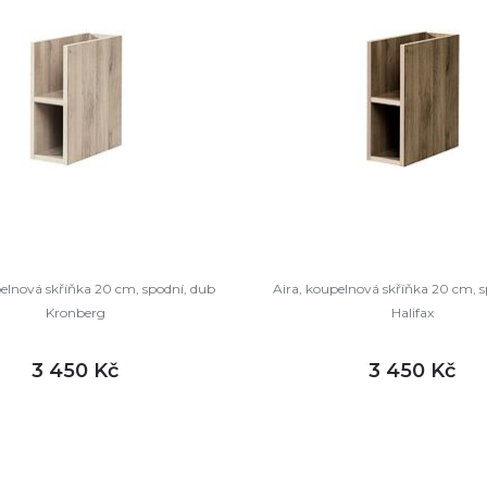
pelnová skříňka 20 cm, spodní, dub
Aira, koupelnová skříňka 20 cm, s
Kronberg
Halifax
3 450 Kč
3 450 Kč
DETAIL
DETAI
ladem
skladem