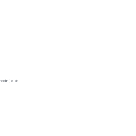
podní, dub
L