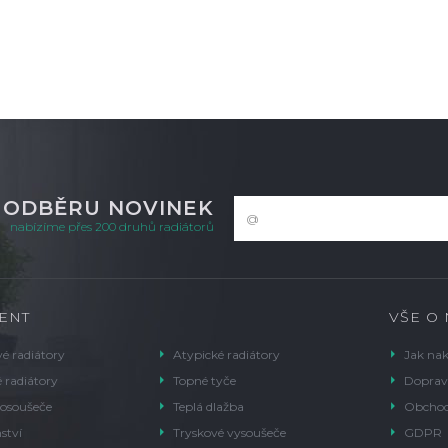
K ODBĚRU NOVINEK
nabízíme přes 200 druhů radiátorů
ENT
VŠE O
é radiátory
Atypické radiátory
Jak na
 radiátory
Topné tyče
Doprav
 osoušeče
Teplá dlažba
Obchod
ství
Tryskové vysoušeče
GDPR