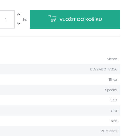
VLOŽIT DO KOŠÍKU
ks
Mereo
8592480117856
15 kg
Spodní
530
aira
465
200 mm