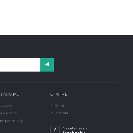
 NÁKUPU
O NIRE
kupovat
O nás
a a platba
Kontakt
ní podmínky
Najdete nás na
facebooku