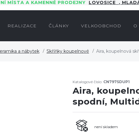
JNÍ MÍSTA A KAMENNÉ PRODEJNY
LOVOSICE
,
MLADÁ
REALIZACE
ČLÁNKY
VELKOOBCHOD
O
eramika a nábytek
Skříňky koupelnové
Aira, koupelnová sk
Katalogové číslo:
CN797SDUP1
Aira, koupeln
spodní, Multi
není skladem