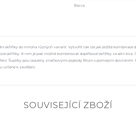
Barva
 skříňky do mnoha různých variant. Vytvořit tak lze jak složité kombinace d
é skříňky. K nim je pak možné kombinovat doplňkové skříňky za sérií Aira. 
tevření. Šuplíky jsou osazeny značkovými pojezdy Blum s pomalým dovíráním.
u určené k zavěšení.
SOUVISEJÍCÍ ZBOŽÍ