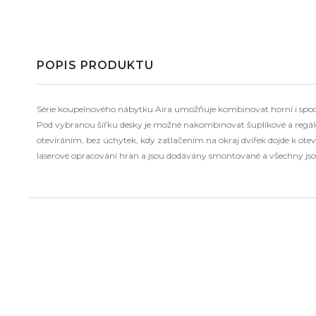
POPIS PRODUKTU
Série koupelnového nábytku Aira umožňuje kombinovat horní i spodní
Pod vybranou šířku desky je možné nakombinovat šuplíkové a regálov
otevíráním, bez úchytek, kdy zatlačením na okraj dvířek dojde k o
laserové opracování hran a jsou dodávány smontované a všechny jso