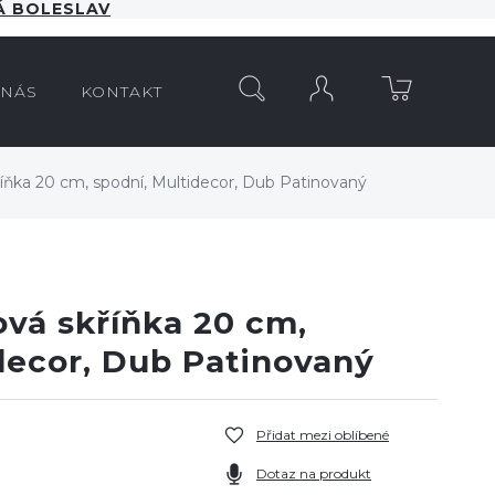
 BOLESLAV
HLEDAT
 NÁS
KONTAKT
říňka 20 cm, spodní, Multidecor, Dub Patinovaný
ová skříňka 20 cm,
decor, Dub Patinovaný
Přidat mezi oblíbené
Dotaz na produkt