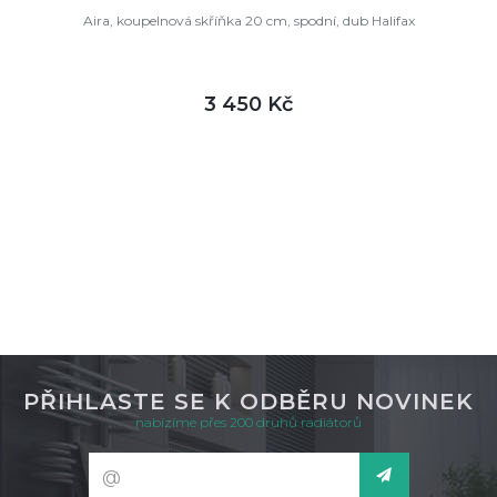
Aira, koupelnová skříňka 20 cm, spodní, dub Halifax
3 450 Kč
DETAIL
skladem
PŘIHLASTE SE K ODBĚRU NOVINEK
nabízíme přes 200 druhů radiátorů