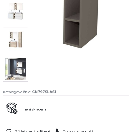
Katalogové číslo:
CN797SLAS1
není skladem
Přidat mezi oblíbené
Dotaz na produkt