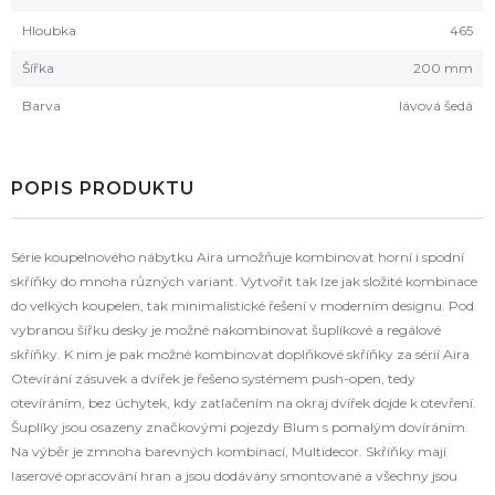
Hloubka
465
Šířka
200 mm
Barva
lávová šedá
POPIS PRODUKTU
Série koupelnového nábytku Aira umožňuje kombinovat horní i spodní
skříňky do mnoha různých variant. Vytvořit tak lze jak složité kombinace
do velkých koupelen, tak minimalistické řešení v moderním designu. Pod
vybranou šířku desky je možné nakombinovat šuplíkové a regálové
skříňky. K nim je pak možné kombinovat doplňkové skříňky za sérií Aira.
Otevírání zásuvek a dvířek je řešeno systémem push-open, tedy
otevíráním, bez úchytek, kdy zatlačením na okraj dvířek dojde k otevření.
Šuplíky jsou osazeny značkovými pojezdy Blum s pomalým dovíráním.
Na výběr je zmnoha barevných kombinací, Multidecor. Skříňky mají
laserové opracování hran a jsou dodávány smontované a všechny jsou