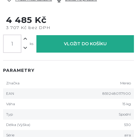
4 485 Kč
3 707 Kč bez DPH
VLOŽIT DO KOŠÍKU
ks
PARAMETRY
Značka
Mereo
EAN
8592480117900
Váha
15 kg
Typ
Spodní
Délka (Výška)
530
Série
aira