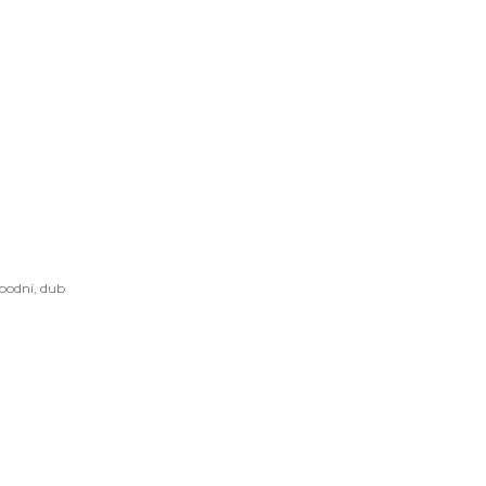
podní, dub
L