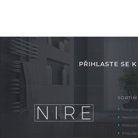
PŘIHLASTE SE 
SORTIM
Designov
Nerezové
Policové
Příslušen