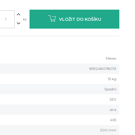
VLOŽIT DO KOŠÍKU
ks
Mereo
8592480118013
15 kg
Spodní
530
aira
465
200 mm