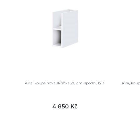
Aira, koupelnová skříňka 20 cm, spodní, bílá
Aira, kou
4 850 Kč
DETAIL
není skladem
není sk