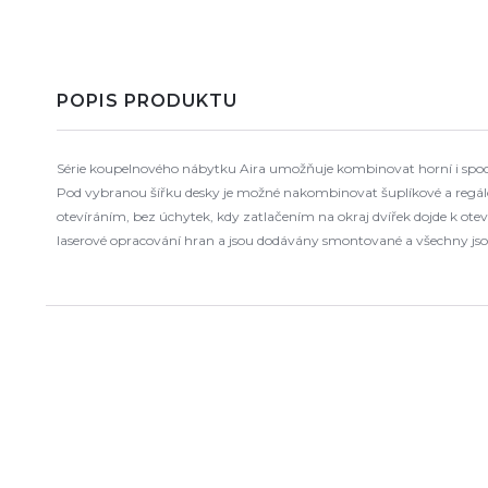
POPIS PRODUKTU
Série koupelnového nábytku Aira umožňuje kombinovat horní i spodní
Pod vybranou šířku desky je možné nakombinovat šuplíkové a regálov
otevíráním, bez úchytek, kdy zatlačením na okraj dvířek dojde k o
laserové opracování hran a jsou dodávány smontované a všechny jso