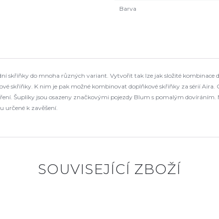
Barva
 skříňky do mnoha různých variant. Vytvořit tak lze jak složité kombinace d
é skříňky. K nim je pak možné kombinovat doplňkové skříňky za sérií Aira. 
tevření. Šuplíky jsou osazeny značkovými pojezdy Blum s pomalým dovíráním.
u určené k zavěšení.
SOUVISEJÍCÍ ZBOŽÍ