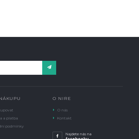
 NÁKUPU
O NIRE
kupovat
O nás
a a platba
Kontakt
ní podmínky
Najdete nás na
facebooku