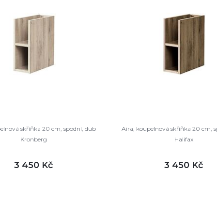
pelnová skříňka 20 cm, spodní, dub
Aira, koupelnová skříňka 20 cm, s
Kronberg
Halifax
3 450 Kč
3 450 Kč
DETAIL
DETAI
ladem
skladem