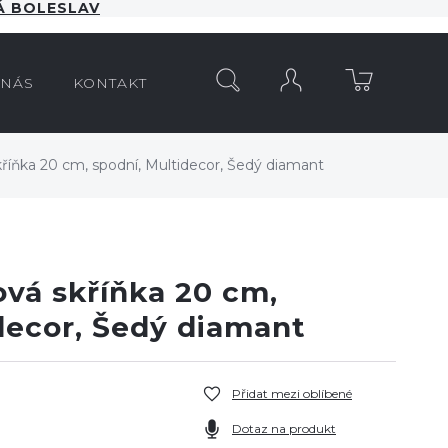
 BOLESLAV
HLEDAT
 NÁS
KONTAKT
kříňka 20 cm, spodní, Multidecor, Šedý diamant
ová skříňka 20 cm,
decor, Šedý diamant
Přidat mezi oblíbené
Dotaz na produkt