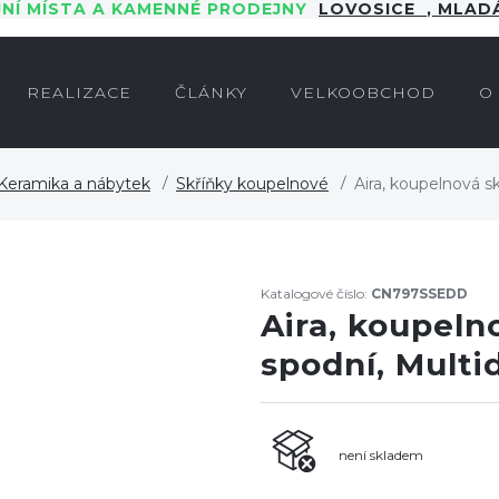
JNÍ MÍSTA A KAMENNÉ PRODEJNY
LOVOSICE
,
MLADÁ
REALIZACE
ČLÁNKY
VELKOOBCHOD
O
Keramika a nábytek
Skříňky koupelnové
Aira, koupelnová s
Katalogové číslo:
CN797SSEDD
Aira, koupeln
spodní, Multi
není skladem