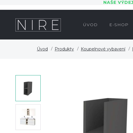
NAŠE VÝDE
ÚVOD
E-SHOP
Úvod
Produkty
Koupelnové vybavení