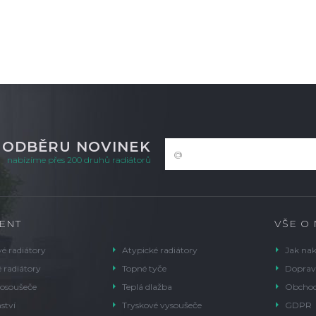
K ODBĚRU NOVINEK
nabízíme přes 200 druhů radiátorů
ENT
VŠE O
é radiátory
Atypické radiátory
Jak na
 radiátory
Topné tyče
Doprav
 osoušeče
Teplá dlažba
Obchod
ství
Tryskové vysoušeče
GDPR