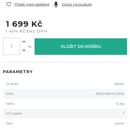
Přidat mezi oblíbené
Dotaz na produkt
1 699 Kč
1 404 Kč bez DPH
VLOŽIT DO KOŠÍKU
ks
PARAMETRY
Značka
Mereo
EAN
8592480100339
Váha
12 kg
VO balení
1
Sklo
point