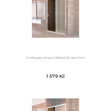
Dveře posuvné pro CK80422K, sklo Point
1 579 Kč
DETAIL
skladem