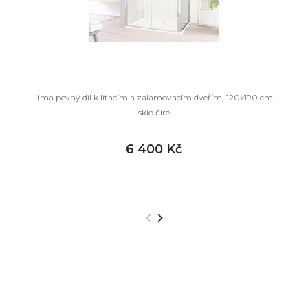
Lima pevný díl k lítacím a zalamovacím dveřím, 120x190 cm,
sklo čiré
6 400 Kč
DETAIL
skladem