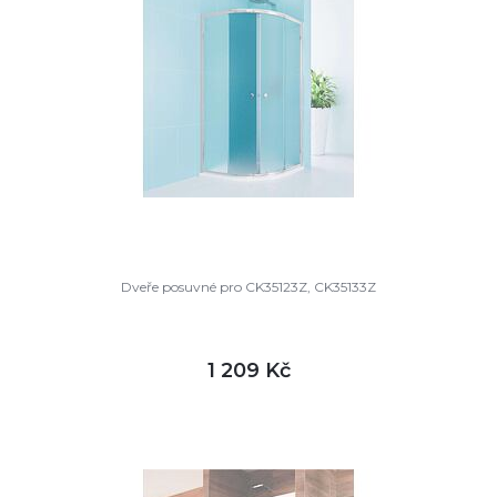
Dveře posuvné pro CK35123Z, CK35133Z
1 209 Kč
DETAIL
skladem