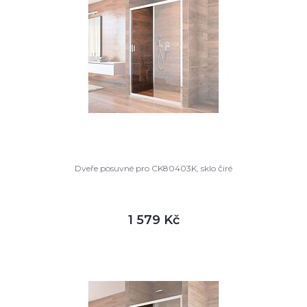
Dveře posuvné pro CK80403K, sklo čiré
1 579 Kč
DETAIL
skladem