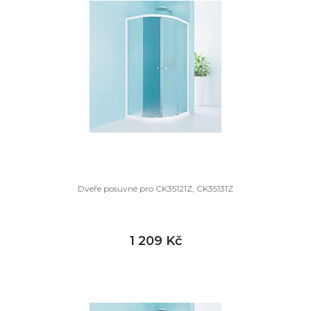
Dveře posuvné pro CK35121Z, CK35131Z
1 209 Kč
DETAIL
skladem