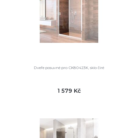
Dveře posuvné pro CK80423K, sklo čiré
1 579 Kč
DETAIL
skladem