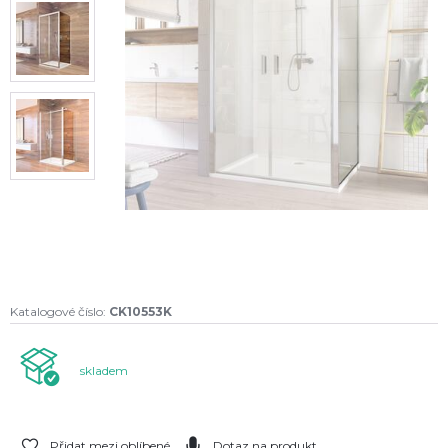
Katalogové číslo:
CK10553K
skladem
Přidat mezi oblíbené
Dotaz na produkt