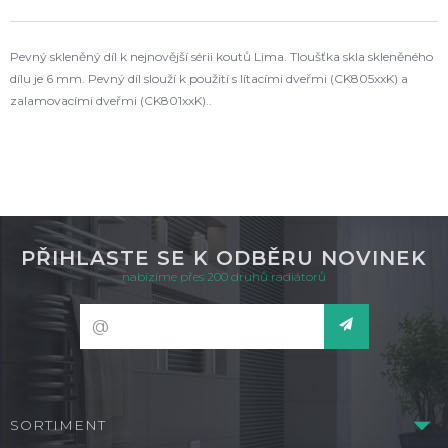
Pevný skleněný díl k nejnovější sérii koutů Lima. Tloušťka skla skleněného
dílu je 6 mm. Pevný díl slouží k použití s lítacími dveřmi (CK805xxK) a
zalamovacími dveřmi (CK801xxK)..
PŘIHLASTE SE K ODBĚRU NOVINEK
nabízíme přes 200 druhů radiátorů
SORTIMENT