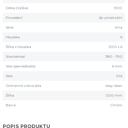
Délka (Výška)
1900
Provedení
l/p univerzální
Série
lima
Hloubka
6
Šířka x hloubka
1200 x 6
Stavitelnost
1180 - 1190
Sklo (pevné/dveře)
6 mm
Sklo
čiré
Ochranná vrstva skla
easy clean
Šířka
1200 mm
Barva
Chrom
POPIS PRODUKTU