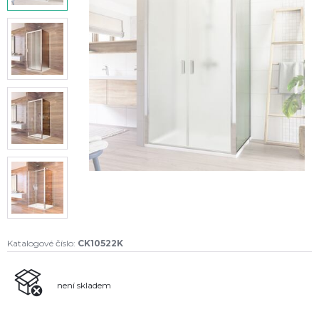
Katalogové číslo:
CK10522K
není skladem