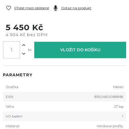
Přidat mezi oblíbené
Dotaz na produkt
5 450 Kč
4 504 Kč bez DPH
VLOŽIT DO KOŠÍKU
ks
PARAMETRY
Značka
Mereo
EAN
8592480068868
Váha
27 kg
VO balení
1
Materiál
hliníkové profily