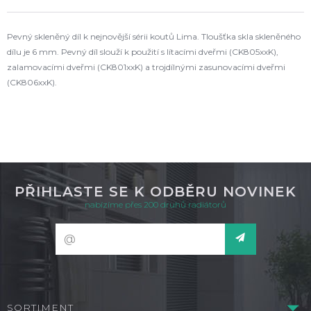
Pevný skleněný díl k nejnovější sérii koutů Lima. Tloušťka skla skleněného
dílu je 6 mm. Pevný díl slouží k použití s lítacími dveřmi (CK805xxK),
zalamovacími dveřmi (CK801xxK) a trojdílnými zasunovacími dveřmi
(CK806xxK).
PŘIHLASTE SE K ODBĚRU NOVINEK
nabízíme přes 200 druhů radiátorů
SORTIMENT