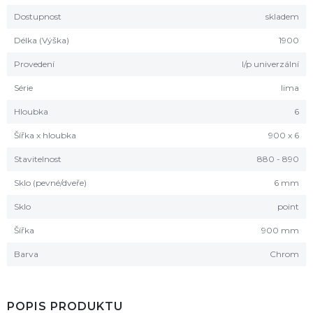
Dostupnost
skladem
Délka (Výška)
1900
Provedení
l/p univerzální
Série
lima
Hloubka
6
Šířka x hloubka
900 x 6
Stavitelnost
880 - 890
Sklo (pevné/dveře)
6 mm
Sklo
point
Šířka
900 mm
Barva
Chrom
POPIS PRODUKTU