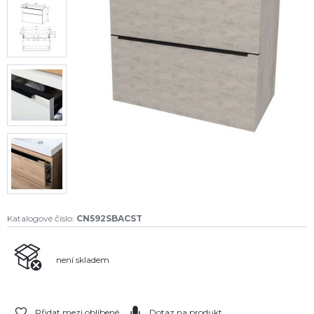
Katalogové číslo:
CN592SBACST
není skladem
Přidat mezi oblíbené
Dotaz na produkt