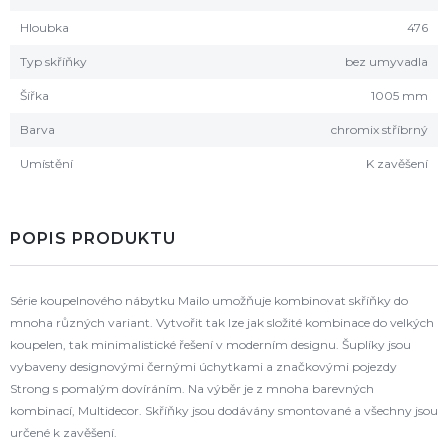
Hloubka
476
Typ skříňky
bez umyvadla
Šířka
1005 mm
Barva
chromix stříbrný
Umístění
K zavěšení
POPIS PRODUKTU
Série koupelnového nábytku Mailo umožňuje kombinovat skříňky do
mnoha různých variant. Vytvořit tak lze jak složité kombinace do velkých
koupelen, tak minimalistické řešení v moderním designu. Šuplíky jsou
vybaveny designovými černými úchytkami a značkovými pojezdy
Strong s pomalým dovíráním. Na výběr je z mnoha barevných
kombinací, Multidecor. Skříňky jsou dodávány smontované a všechny jsou
určené k zavěšení.