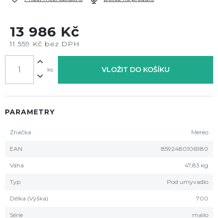
13 986 Kč
11 559 Kč bez DPH
VLOŽIT DO KOŠÍKU
ks
PARAMETRY
Značka
Mereo
EAN
8592480106980
Váha
47,83 kg
Typ
Pod umyvadlo
Délka (Výška)
700
Série
mailo