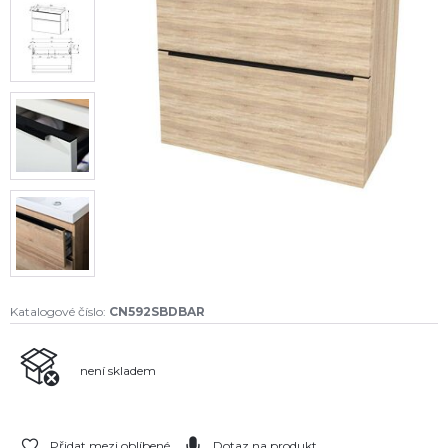
Katalogové číslo:
CN592SBDBAR
není skladem
Přidat mezi oblíbené
Dotaz na produkt