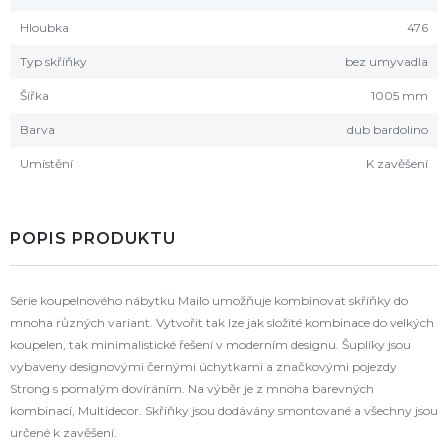
Hloubka
476
Typ skříňky
bez umyvadla
Šířka
1005 mm
Barva
dub bardolino
Umístění
K zavěšení
POPIS PRODUKTU
Série koupelnového nábytku Mailo umožňuje kombinovat skříňky do
mnoha různých variant. Vytvořit tak lze jak složité kombinace do velkých
koupelen, tak minimalistické řešení v moderním designu. Šuplíky jsou
vybaveny designovými černými úchytkami a značkovými pojezdy
Strong s pomalým dovíráním. Na výběr je z mnoha barevných
kombinací, Multidecor. Skříňky jsou dodávány smontované a všechny jsou
určené k zavěšení.