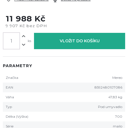
11 988 Kč
9 907 Kč bez DPH
VLOŽIT DO KOŠÍKU
ks
PARAMETRY
Značka
Mereo
EAN
8592480107086
Váha
47,83 kg
Typ
Pod umyvadlo
Délka (Výška)
700
Série
mailo