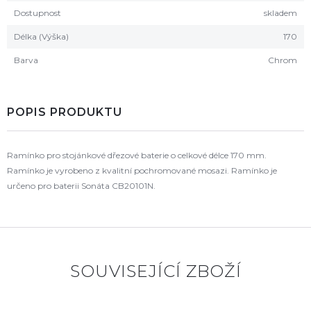
Dostupnost
skladem
Délka (Výška)
170
Barva
Chrom
POPIS PRODUKTU
Ramínko pro stojánkové dřezové baterie o celkové délce 170 mm.
Ramínko je vyrobeno z kvalitní pochromované mosazi. Ramínko je
určeno pro baterii Sonáta CB20101N.
SOUVISEJÍCÍ ZBOŽÍ