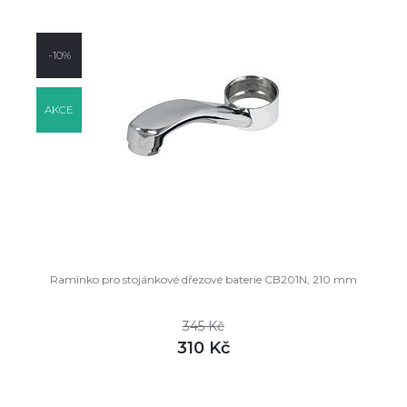
-10%
AKCE
Ramínko pro stojánkové dřezové baterie CB201N, 210 mm
345 Kč
310 Kč
DETAIL
skladem