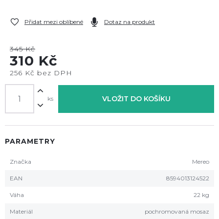
Přidat mezi oblíbené
Dotaz na produkt
345 Kč
310 Kč
256 Kč bez DPH
VLOŽIT DO KOŠÍKU
ks
PARAMETRY
Značka
Mereo
EAN
8594013124522
Váha
22 kg
Materiál
pochromovaná mosaz