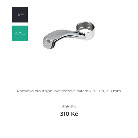
-10%
AKCE
Ramínko pro stojánkové dřezové baterie CB201N, 210 mm
345 Kč
310 Kč
DETAIL
skladem