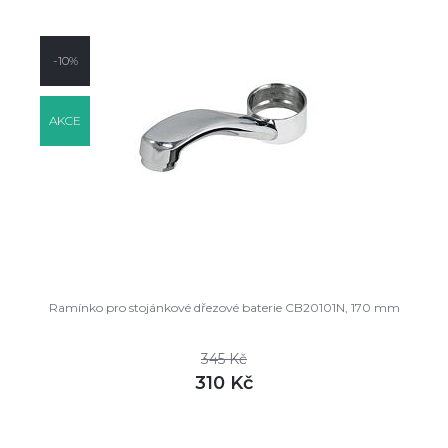
-10%
AKCE
Ramínko pro stojánkové dřezové baterie CB20101N, 170 mm
345 Kč
310 Kč
DETAIL
skladem