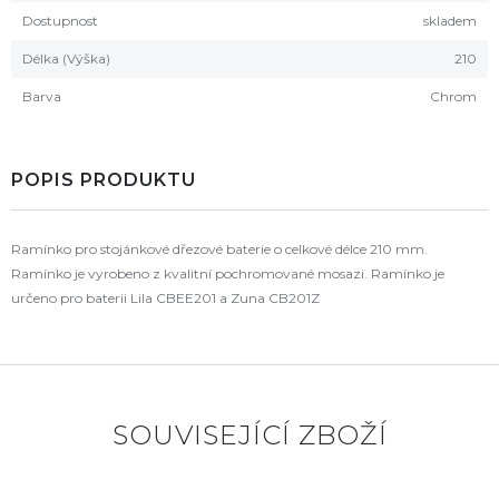
Dostupnost
skladem
Délka (Výška)
210
Barva
Chrom
POPIS PRODUKTU
Ramínko pro stojánkové dřezové baterie o celkové délce 210 mm.
Ramínko je vyrobeno z kvalitní pochromované mosazi. Ramínko je
určeno pro baterii Lila CBEE201 a Zuna CB201Z
SOUVISEJÍCÍ ZBOŽÍ