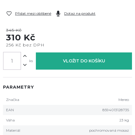
Přidat mezi oblíbené
Dotaz na produkt
345 Kč
310 Kč
256 Kč bez DPH
VLOŽIT DO KOŠÍKU
ks
PARAMETRY
Značka
Mereo
EAN
8594013128735
Váha
23 kg
Materiál
pochromovaná mosaz