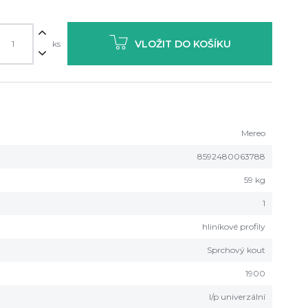
VLOŽIT DO KOŠÍKU
ks
Mereo
8592480063788
59 kg
1
hliníkové profily
Sprchový kout
1900
l/p univerzální