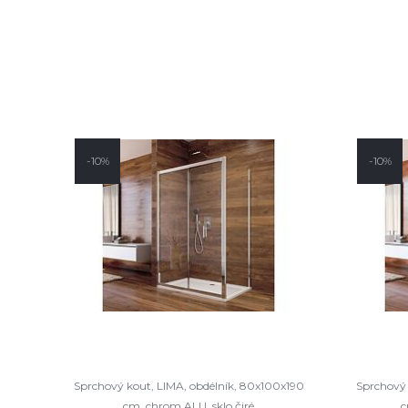
-10%
-10%
Sprchový kout, LIMA, obdélník, 80x100x190
Sprchový 
cm, chrom ALU, sklo čiré
c