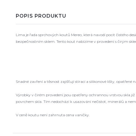
POPIS PRODUKTU
Lima je řada sprchových koutů Mereo, která navodí pocit čistého desig
bezpečnostním sklem. Tento kout nabízíme v provedení s čirým skl
Snadné zavření a těsnost zajišťují stírací a silikonové lišty, opatře
Výrobky v čirém provedení jsou opatřeny ochrannou vrstvou skla již 
povrchem skla. Tím nedochází k usazování nečistot, minerálů a nemnož
V ceně koutu není zahrnuta cena vaničky.