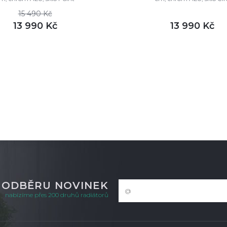
15 490 Kč
13 990 Kč
13 990 Kč
DETAIL
DETAI
ladem
skladem
K ODBĚRU NOVINEK
nabízíme přes 200 druhů radiátorů