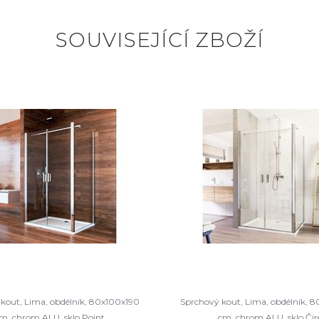
SOUVISEJÍCÍ ZBOŽÍ
kout, Lima, obdélník, 80x100x190
Sprchový kout, Lima, obdélník, 
m, chrom ALU, sklo Point
cm, chrom ALU, sklo Čir