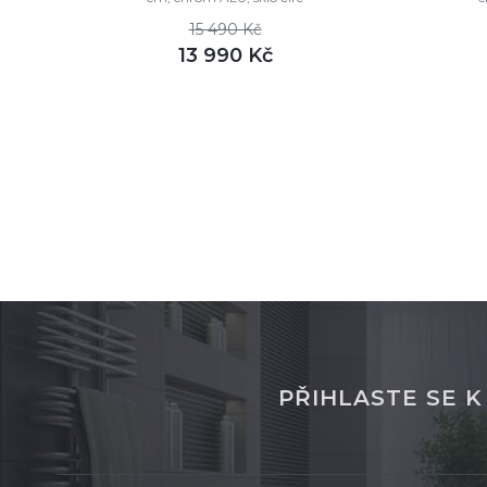
15 490 Kč
13 990 Kč
DETAIL
není skladem
není sk
PŘIHLASTE SE 