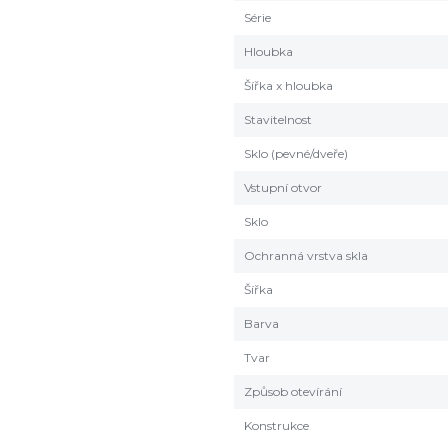
Série
Hloubka
Šířka x hloubka
Stavitelnost
Sklo (pevné/dveře)
Vstupní otvor
Sklo
Ochranná vrstva skla
Šířka
Barva
Tvar
Způsob otevírání
Konstrukce