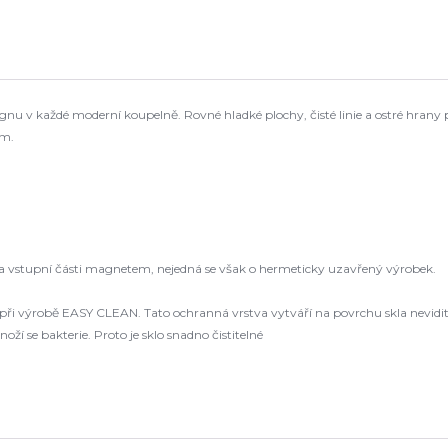
nu v každé moderní koupelně. Rovné hladké plochy, čisté linie a ostré hrany pr
em.
né na vstupní části magnetem, nejedná se však o hermeticky uzavřený výrobek.
při výrobě EASY CLEAN. Tato ochranná vrstva vytváří na povrchu skla nevidit
í se bakterie. Proto je sklo snadno čistitelné