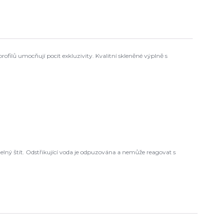
ofilů umocňují pocit exkluzivity. Kvalitní skleněné výplně s
elný štít. Odstřikující voda je odpuzována a nemůže reagovat s