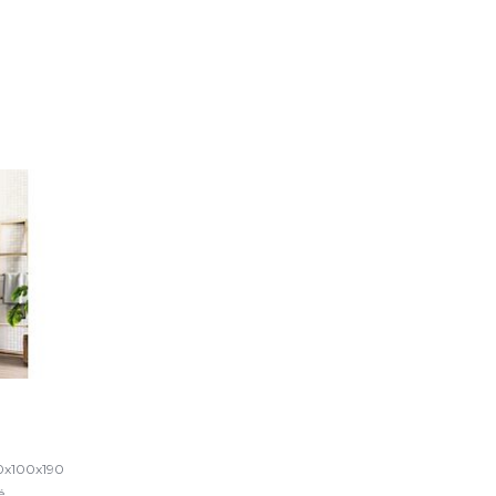
80x100x190
é