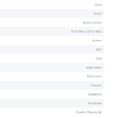
lima
1000
800 x 1000
770-780 x 970-980
6 mm
520
čiré
easy clean
800 mm
Chrom
Obdélník
Pivotové
Dveře / Pevný díl