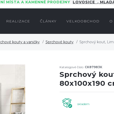
JNÍ MÍSTA A KAMENNÉ PRODEJNY
LOVOSICE
,
MLADÁ
REALIZACE
ČLÁNKY
VELKOOBCHOD
O
chové kouty a vaničky
Sprchové kouty
Sprchový kout, Lim
Katalogové číslo:
CK87983K
Sprchový kout
80x100x190 c
skladem