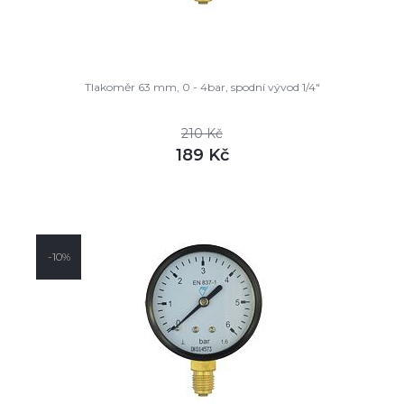
Tlakoměr 63 mm, 0 - 4bar, spodní vývod 1/4"
210 Kč
189 Kč
DETAIL
skladem
-10%