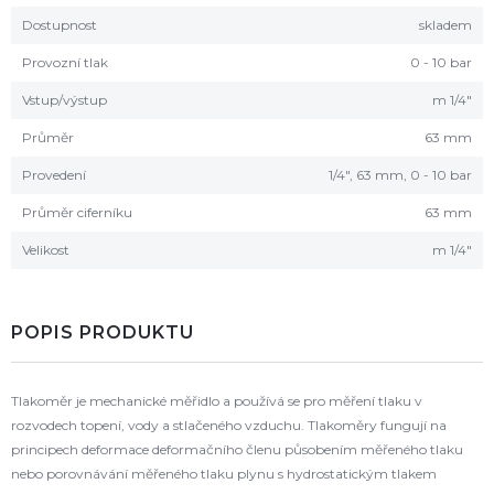
Dostupnost
skladem
Provozní tlak
0 - 10 bar
Vstup/výstup
m 1/4"
Průměr
63 mm
Provedení
1/4", 63 mm, 0 - 10 bar
Průměr ciferníku
63 mm
Velikost
m 1/4"
POPIS PRODUKTU
Tlakoměr je mechanické měřidlo a používá se pro měření tlaku v
rozvodech topení, vody a stlačeného vzduchu. Tlakoměry fungují na
principech deformace deformačního členu působením měřeného tlaku
nebo porovnávání měřeného tlaku plynu s hydrostatickým tlakem