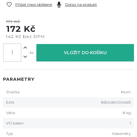
Přidat mezi oblíbené
Dotaz na produkt
191 Kč
172 Kč
142 Kč bez DPH
VLOŽIT DO KOŠÍKU
ks
PARAMETRY
Značka
Klum
EAN
8592480004613
Váha
8 kg
VO balení
1
Typ
tlakoměry