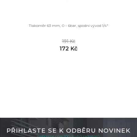
Tlakoměr 63 mm, 0 - 6bar, spodní vývod 1/4"
191 Kč
172 Kč
DETAIL
skladem
PŘIHLASTE SE K ODBĚRU NOVINEK
nabízíme přes 200 druhů radiátorů