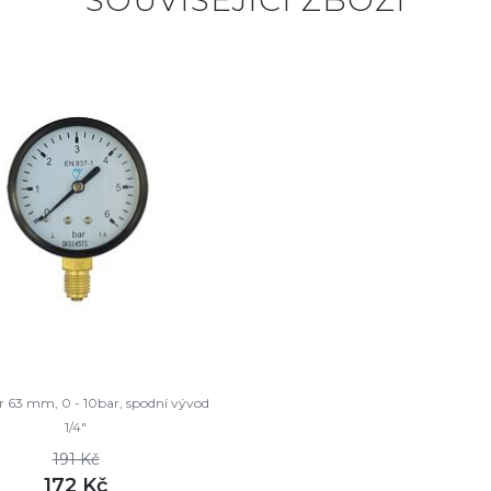
SOUVISEJÍCÍ ZBOŽÍ
 63 mm, 0 - 10bar, spodní vývod
1/4"
191 Kč
172 Kč