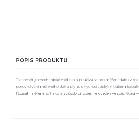
POPIS PRODUKTU
Tlakoměr je mechanické měřidlo a používá se pro měření tlaku v r
porovnávání měřeného tlaku plynu s hydrostatickým tlakem kapaliny
Rozsah měřeného tlaku a způsob připojení je uveden ve specifikaci 