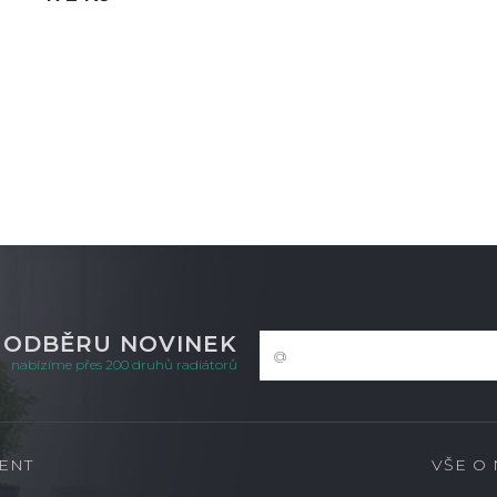
DETAIL
m
K ODBĚRU NOVINEK
nabízíme přes 200 druhů radiátorů
ENT
VŠE O