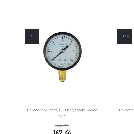
-10%
-10%
Tlakoměr 50 mm, 0 - 6bar, spodní vývod
Tlakoměr
1/4"
186 Kč
167 Kč