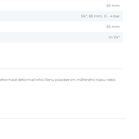
63 mm
1/4", 63 mm, 0 - 4 bar
63 mm
m 1/4"
ch deformace deformačního členu působením měřeného tlaku nebo