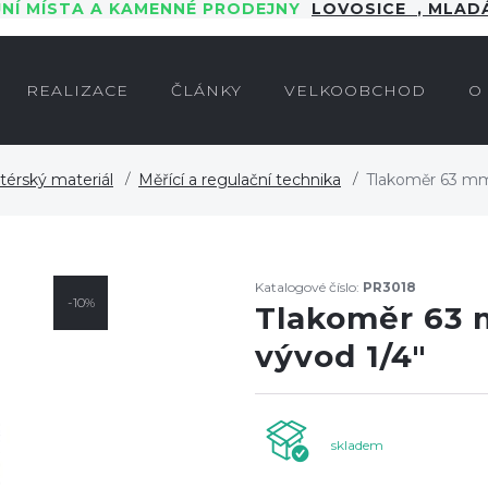
JNÍ MÍSTA A KAMENNÉ PRODEJNY
LOVOSICE
,
MLADÁ
REALIZACE
ČLÁNKY
VELKOOBCHOD
O
atérský materiál
Měřící a regulační technika
Tlakoměr 63 mm,
Katalogové číslo:
PR3018
-10%
Tlakoměr 63 m
vývod 1/4"
skladem