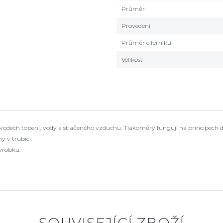
Průměr
Provedení
Průměr ciferníku
Velikost
ozvodech topení, vody a stlačeného vzduchu. Tlakoměry fungují na principe
 v trubici.
výrobku.