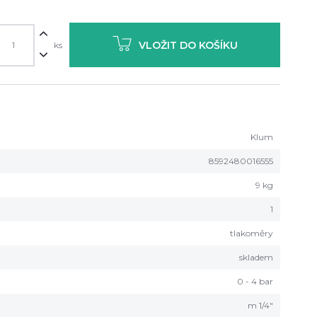
VLOŽIT DO KOŠÍKU
ks
Klum
8592480016555
9 kg
1
tlakoměry
skladem
0 - 4 bar
m 1/4"